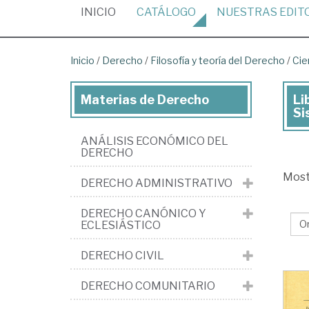
(CURRENT)
INICIO
CATÁLOGO
NUESTRAS
EDIT
Inicio
/
Derecho
/
Filosofía y teoría del Derecho
/
Cie
Materias de Derecho
Li
Lib
Si
de
ANÁLISIS ECONÓMICO DEL
De
DERECHO
>
Mos
DERECHO ADMINISTRATIVO
Fil
y
DERECHO CANÓNICO Y
ECLESIÁSTICO
teo
del
DERECHO CIVIL
De
DERECHO COMUNITARIO
>