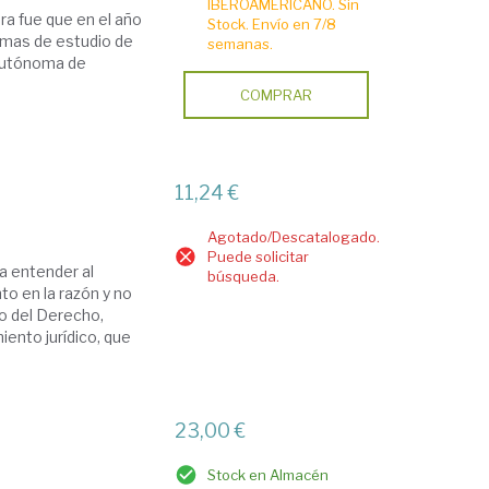
IBEROAMERICANO. Sin
ra fue que en el año
Stock. Envío en 7/8
ramas de estudio de
semanas.
 Autónoma de
COMPRAR
11,24 €
Agotado/Descatalogado.
Puede solicitar
ra entender al
búsqueda.
to en la razón y no
co del Derecho,
ento jurídico, que
23,00 €
Stock en Almacén