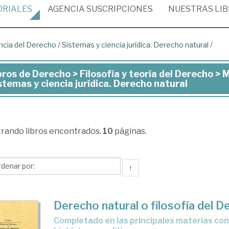
ORIALES
AGENCIA
SUSCRIPCIONES
NUESTRAS
LI
ncia del Derecho
/
Sistemas y ciencia jurídica. Derecho natural
/
bros de Derecho > Filosofía y teoría del Derecho > 
ros
stemas y ciencia jurídica. Derecho natural
recho
trando
libros encontrados.
10
páginas.
osofía
↑
ría
recho
Derecho natural o filosofía del 
completado en las principales materias con ojeadas