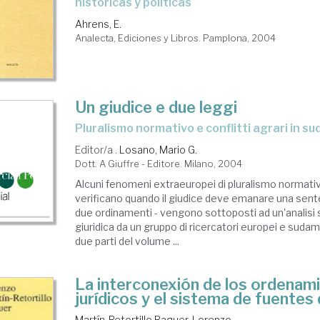
históricas y políticas
todología
Ahrens, E.
Analecta, Ediciones y Libros. Pamplona, 2004
ncia
recho
Un giudice e due leggi
pluralismo normativo e conflitti agrari in s
stemas
Editor/a .
Losano, Mario G.
Dott. A Giuffre - Editore. Milano, 2004
ncia
Alcuni fenomeni extraeuropei di pluralismo normativo
verificano quando il giudice deve emanare una sent
ídica.
due ordinamenti - vengono sottoposti ad un'analisi 
recho
giuridica da un gruppo di ricercatori europei e sudam
due parti del volume ...
ural
La interconexión de los ordenam
jurídicos y el sistema de fuentes
Martín-Retortillo Baquer, Lorenzo