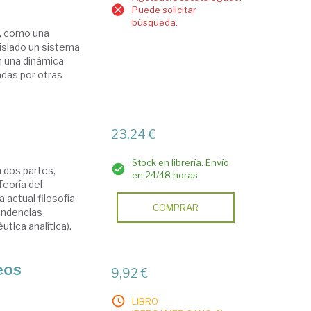
Puede solicitar
búsqueda.
a, como una
aislado un sistema
n una dinámica
adas por otras
23,24 €
Stock en librería. Envío
n dos partes,
en 24/48 horas
Teoría del
actual filosofía
COMPRAR
tendencias
tica analítica).
eos
9,92 €
LIBRO