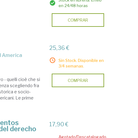
Stock en librería. Envío
en 24/48 horas
COMPRAR
25,36 €
ud America
Sin Stock. Disponible en
3/4 semanas.
 - quelli cioè che si
COMPRAR
enza scegliendo fra
storica e socio-
ericani. Le prime
ientos
17,90 €
 del derecho
Agotado/Descatalogado.