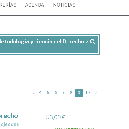
BRERÍAS
AGENDA
NOTICIAS
Metodología y ciencia del Derecho >
(current)
«
4
5
6
7
8
9
10
»
Derecho
53,09 €