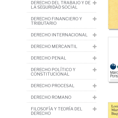
Me
DERECHO DEL TRABAJO Y DE
LA SEGURIDAD SOCIAL
y
cie
DERECHO FINANCIERO Y
TRIBUTARIO
del
DERECHO INTERNACIONAL
De
>
DERECHO MERCANTIL
Si
DERECHO PENAL
y
cie
DERECHO POLÍTICO Y
CONSTITUCIONAL
jur
De
DERECHO PROCESAL
nat
DERECHO ROMANO
FILOSOFÍA Y TEORÍA DEL
DERECHO