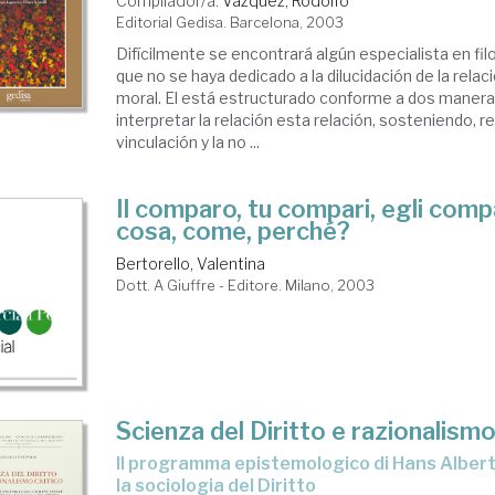
Compilador/a.
Vázquez, Rodolfo
Editorial Gedisa. Barcelona, 2003
Difícilmente se encontrará algún especialista en fil
que no se haya dedicado a la dilucidación de la rela
moral. El está estructurado conforme a dos maner
interpretar la relación esta relación, sosteniendo, 
vinculación y la no ...
Il comparo, tu compari, egli comp
cosa, come, perché?
Bertorello, Valentina
Dott. A Giuffre - Editore. Milano, 2003
Scienza del Diritto e razionalismo
il programma epistemologico di Hans Albert per la scienza e
la sociologia del Diritto