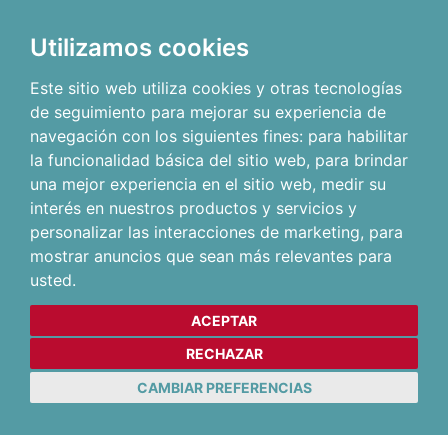
Utilizamos cookies
Este sitio web utiliza cookies y otras tecnologías
de seguimiento para mejorar su experiencia de
navegación con los siguientes fines:
para habilitar
la funcionalidad básica del sitio web
,
para brindar
una mejor experiencia en el sitio web
,
medir su
interés en nuestros productos y servicios y
personalizar las interacciones de marketing
,
para
mostrar anuncios que sean más relevantes para
usted
.
ACEPTAR
RECHAZAR
CAMBIAR PREFERENCIAS