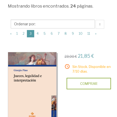
Derecho
Mostrando
libros encontrados.
24
páginas.
procesal
>
↑
Derecho
(current)
«
1
2
3
4
5
6
7
8
9
10
11
»
jurisdiccional
>
Poder
21,85 €
23,00 €
y
Sin Stock. Disponible en
tutela
7/10 días.
judicial
COMPRAR