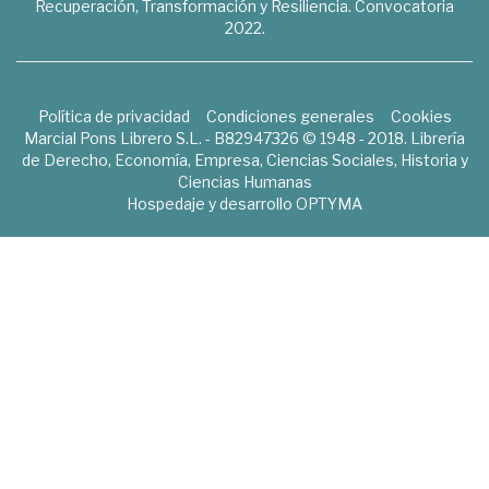
Recuperación, Transformación y Resiliencia. Convocatoria
2022.
Política de privacidad
Condiciones generales
Cookies
Marcial Pons Librero S.L. - B82947326 © 1948 - 2018. Librería
de Derecho, Economía, Empresa, Ciencias Sociales, Historia y
Ciencias Humanas
Hospedaje y desarrollo
OPTYMA