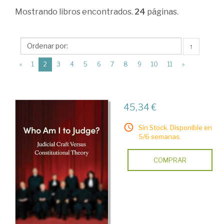
Derecho
Mostrando
libros encontrados.
24
páginas.
procesal
>
↑
Derecho
(current)
«
1
2
3
4
5
6
7
8
9
10
11
»
jurisdiccional
>
Poder
45,34 €
y
Sin Stock. Disponible en
tutela
5/6 semanas.
judicial
COMPRAR