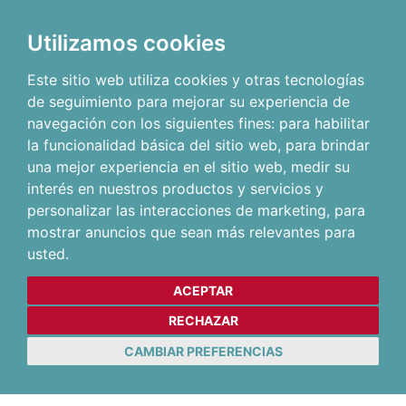
Utilizamos cookies
Este sitio web utiliza cookies y otras tecnologías
de seguimiento para mejorar su experiencia de
navegación con los siguientes fines:
para habilitar
la funcionalidad básica del sitio web
,
para brindar
una mejor experiencia en el sitio web
,
medir su
interés en nuestros productos y servicios y
personalizar las interacciones de marketing
,
para
mostrar anuncios que sean más relevantes para
usted
.
ACEPTAR
RECHAZAR
CAMBIAR PREFERENCIAS