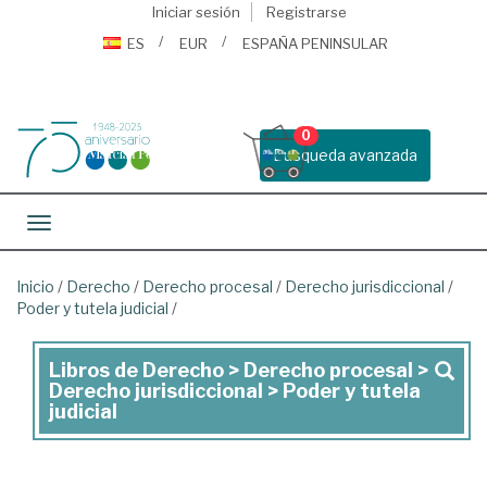
Iniciar sesión
Registrarse
ES
EUR
ESPAÑA PENINSULAR
0
Busqueda avanzada
Toggle navigation
Inicio
/
Derecho
/
Derecho procesal
/
Derecho jurisdiccional
/
Poder y tutela judicial
/
Libros de Derecho > Derecho procesal >
Libros
Derecho jurisdiccional > Poder y tutela
de
judicial
Derecho
>