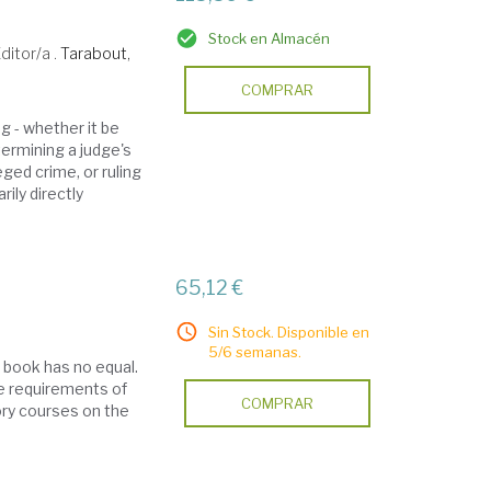
Stock en Almacén
ditor/a .
Tarabout,
COMPRAR
g - whether it be
ermining a judge's
leged crime, or ruling
rily directly
65,12 €
Sin Stock. Disponible en
5/6 semanas.
s book has no equal.
he requirements of
COMPRAR
tory courses on the