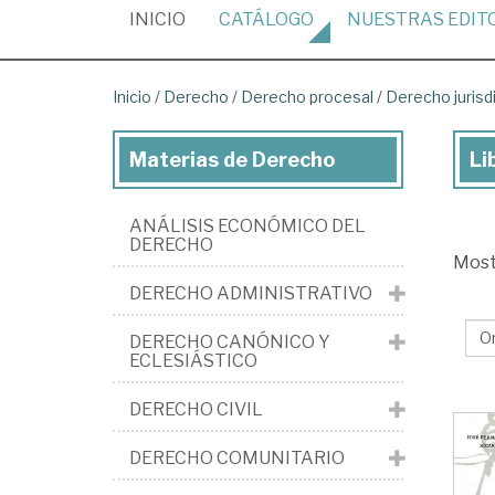
(CURRENT)
INICIO
CATÁLOGO
NUESTRAS
EDIT
Inicio
/
Derecho
/
Derecho procesal
/
Derecho jurisd
Materias de Derecho
Li
Lib
de
ANÁLISIS ECONÓMICO DEL
De
DERECHO
Mos
>
DERECHO ADMINISTRATIVO
De
pro
DERECHO CANÓNICO Y
ECLESIÁSTICO
>
De
DERECHO CIVIL
jur
DERECHO COMUNITARIO
>