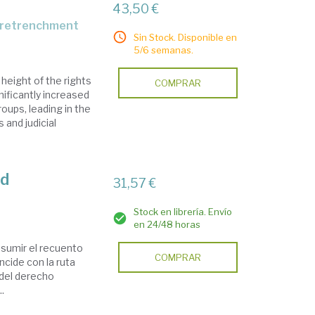
43,50 €
al retrenchment
Sin Stock. Disponible en
5/6 semanas.
eight of the rights
COMPRAR
ificantly increased
oups, leading in the
 and judicial
ad
31,57 €
Stock en librería. Envío
en 24/48 horas
 asumir el recuento
COMPRAR
ncide con la ruta
 del derecho
..