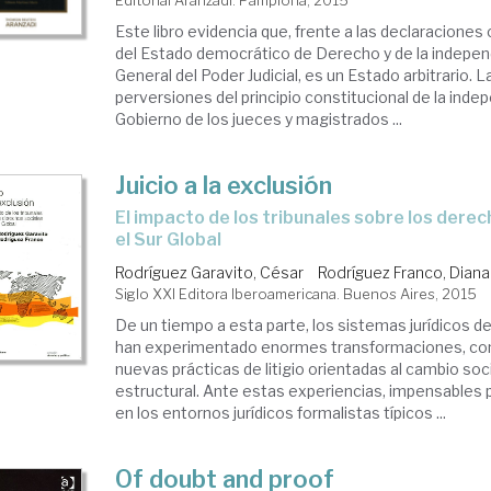
Editorial Aranzadi. Pamplona, 2015
Este libro evidencia que, frente a las declaraciones
del Estado democrático de Derecho y de la indepen
General del Poder Judicial, es un Estado arbitrario. 
perversiones del principio constitucional de la inde
Gobierno de los jueces y magistrados ...
Juicio a la exclusión
el impacto de los tribunales sobre los derechos sociales en
el Sur Global
Rodríguez Garavito, César
Rodríguez Franco, Diana
Siglo XXI Editora Iberoamericana. Buenos Aires, 2015
De un tiempo a esta parte, los sistemas jurídicos d
han experimentado enormes transformaciones, com
nuevas prácticas de litigio orientadas al cambio soci
estructural. Ante estas experiencias, impensables
en los entornos jurídicos formalistas típicos ...
Of doubt and proof