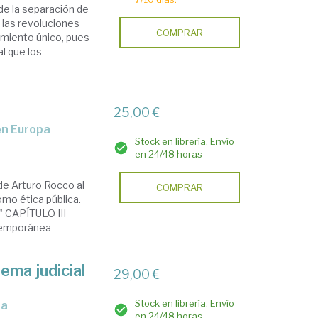
de la separación de
 las revoluciones
COMPRAR
dimiento único, pues
l que los
25,00 €
 en Europa
Stock en librería. Envío
en 24/48 horas
de Arturo Rocco al
COMPRAR
mo ética pública.
" CAPÍTULO III
ntemporánea
tema judicial
29,00 €
Stock en librería. Envío
ra
en 24/48 horas