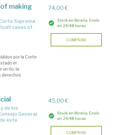
t of making
74,00 €
Stock en librería. Envío
en 24/48 horas
icult cases of
COMPRAR
ididos por la Corte
estado el
 un río, la
os derechos
cial
45,00 €
Stock en librería. Envío
 Consejo General
en 24/48 horas
 de éste
COMPRAR