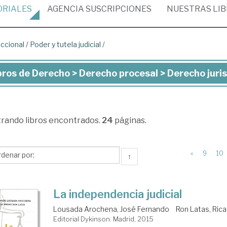
ORIALES
AGENCIA
SUSCRIPCIONES
NUESTRAS
LI
iccional
/
Poder y tutela judicial
/
bros de Derecho > Derecho procesal > Derecho jurisd
ros
recho
trando
libros encontrados.
24
páginas.
recho
cesal
«
9
10
↑
recho
La independencia judicial
isdiccional
Lousada Arochena, José Fernando
Ron Latas, Rica
Editorial Dykinson. Madrid, 2015