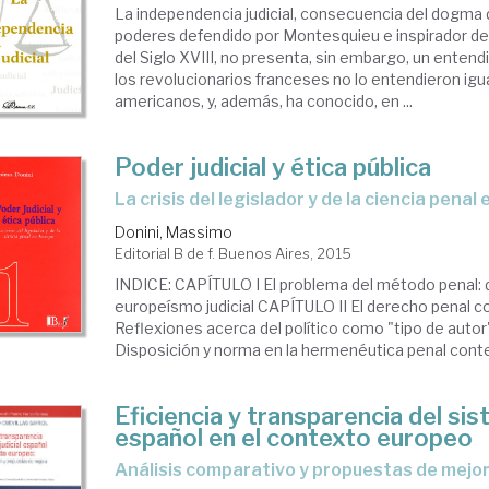
der
La independencia judicial, consecuencia del dogma 
poderes defendido por Montesquieu e inspirador de
del Siglo XVIII, no presenta, sin embargo, un enten
ela
los revolucionarios franceses no lo entendieron igua
americanos, y, además, ha conocido, en ...
icial
Poder judicial y ética pública
la crisis del legislador y de la ciencia penal
Donini, Massimo
Editorial B de f. Buenos Aires, 2015
INDICE: CAPÍTULO I El problema del método penal: 
europeísmo judicial CAPÍTULO II El derecho penal co
Reflexiones acerca del político como "tipo de autor
Disposición y norma en la hermenéutica penal co
Eficiencia y transparencia del sis
español en el contexto europeo
análisis comparativo y propuestas de mejo