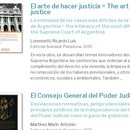
El arte de hacer justicia = The ar
justice
la intimidad de los casos más difíciles de la Corte Suprema
de Argentina = the intimacy of the most diff
the Supreme Court of Argentina
Lorenzetti, Ricardo Luis
Editorial Aranzadi. Pamplona, 2015
En esta obra, se desarrollan temas innovadores dec
Suprema Argentina: las sentencias que ordenan al 
cumplimiento del derecho a la vivienda, la limpieza de
recomposición de los haberes previsionales, y otr
económicos, sociales y ambientales. También ...
El Consejo General del Poder Judi
desviaciones normativas, jurisprudenciales y de los
principios jurídicos de la independencia del
del Poder Judicial como órgano de gobierno
Martínez Marín, Antonio