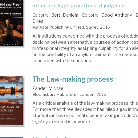
ritual and legal practitces of judgment
Editor/a .
Berti, Daniela
Editor/a .
Good, Anthony
E
Gilles
Ashgate Publishing Limited. Surrey, 2015
All institutions concerned with the process of judgin
deciding between alternative courses of action, det
professional integrity, assigning culpability for an al
on the credibility of an asylum claimant - are necessa
concerned with the question ...
The Law-making process
Zander, Michael
Bloomsbury Publishing . London, 2015
As a critical analysis of the law-making process, thi
For more than three decades it has filled a gap in t
students in law or political science taking introduc
legal system and is now in its ...