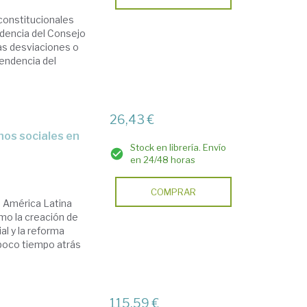
 constitucionales
dencia del Consejo
Las desviaciones o
pendencia del
26,43 €
Stock en librería. Envío
en 24/48 horas
COMPRAR
e América Latina
o la creación de
al y la reforma
 poco tiempo atrás
115,59 €