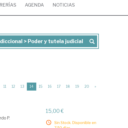
BRERÍAS
AGENDA
NOTICIAS
iccional > Poder y tutela judicial
(current)
11
12
13
14
15
16
17
18
19
20
»
15,00 €
rdo P.
Sin Stock. Disponible en
7/10 días.