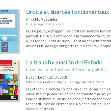
Droits et libertés fondamentaux
Afroukh, Mustapha
Que sais-je?. Paris, 2023
Nul ne peut y échapper : les droits et libertés fon
partout. De fait, la référence à la fondamentalité, i
à l'essor de l'" Etat de droit ", s'est largement banal
devenir un passage obligé de tout discours juridique e
La transformación del Estado
la nueva orientación del Derecho político
Duguit, Léon (1859-1928)
Ediciones Jurídicas Olejnik. Santiago de Chile, 2023
El Estado y la ciencia política, sin duda, jamás han d
crisis; mejor, jamás han dejado de transformarse, y
implica siempre su crisis; es decir, cierta descompos
reconstitución de elementos. No cabe distinguir en 
vivas mientras lo ...