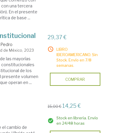
á con una tercera
ón). En el presente
ítica de base ...
nstitucional
29,37 €
, Pedro
LIBRO
dad de México, 2023
IBEROAMERICANO. Sin
de las mayorías
Stock. Envío en 7/8
 constitucionales
semanas.
titucional de los
El presente volumen
COMPRAR
ue operan en ...
14,25 €
15,00 €
Stock en librería. Envío
en 24/48 horas
e el cambio de