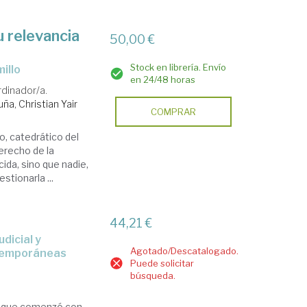
u relevancia
50,00 €
Stock en librería. Envío
illo
en 24/48 horas
dinador/a.
ña, Christian Yair
COMPRAR
lo, catedrático del
erecho de la
ida, sino que nadie,
stionarla ...
44,21 €
Agotado/Descatalogado.
ntemporáneas
Puede solicitar
búsqueda.
ía que comenzó con