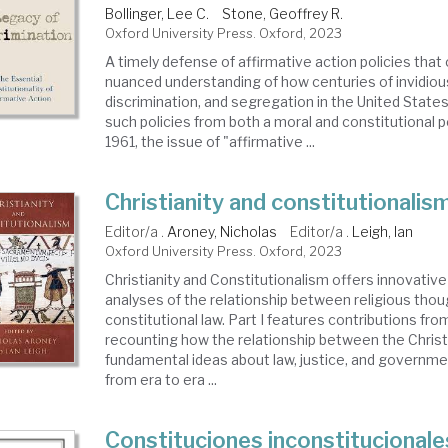
stitucional
Bollinger, Lee C.
Stone, Geoffrey R.
Oxford University Press. Oxford, 2023
A timely defense of affirmative action policies that
ría
nuanced understanding of how centuries of invidiou
discrimination, and segregation in the United States 
such policies from both a moral and constitutional 
1961, the issue of "affirmative ...
stitución
Christianity and constitutionalis
Editor/a .
Aroney, Nicholas
Editor/a .
Leigh, Ian
Oxford University Press. Oxford, 2023
Christianity and Constitutionalism offers innovativ
analyses of the relationship between religious tho
constitutional law. Part I features contributions fro
recounting how the relationship between the Christi
fundamental ideas about law, justice, and governm
from era to era ...
Constituciones inconstitucional