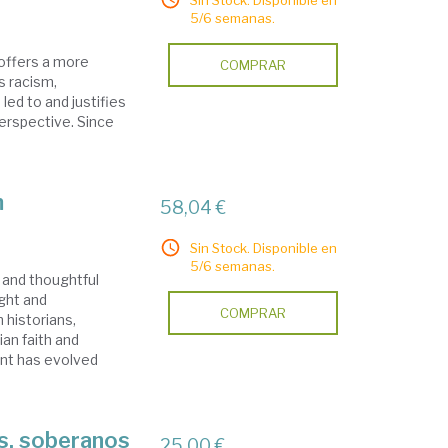
Sin Stock. Disponible en
5/6 semanas.
 offers a more
COMPRAR
s racism,
led to and justifies
perspective. Since
m
58,04 €
Sin Stock. Disponible en
5/6 semanas.
e and thoughtful
ught and
COMPRAR
m historians,
an faith and
ent has evolved
es, soberanos
25,00 €