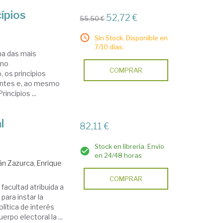
cípios
52,72 €
55,50 €
Sin Stock. Disponible en
7/10 días.
ma das mais
 no
COMPRAR
 os princípios
antes e, ao mesmo
incípios ...
l
82,11 €
Stock en librería. Envío
en 24/48 horas
án Zazurca, Enrique
COMPRAR
 facultad atribuida a
para instar la
lítica de interés
rpo electoral la ...