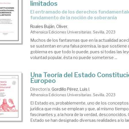
limitados
el entramado de los derechos fundamentales como
fundamento de la noción de soberanía
Roales Buján, Oliver.
Athenaica Ediciones Universitarias. Sevilla, 2023
Muchos de los fantasmas que en la actualidad acec
se sustentan en una falsa premisa, la que sostiene q
gobierna es que todo lo puede, pues si todas las le
voluntad popular, ésta no puede someterse ...
Una Teoría del Estado Constituci
Europeo
Director/a.
Gordillo Pérez, Luis I.
Athenaica Ediciones Universitarias. Sevilla, 2023
El Estado es, probablemente, uno de los conceptos 
jurídica que más se emplean y que, al mismo tiempo
fascinantes y, a la hora de la verdad, desconocidos.
Estado se han designado diversas realidades a lo lar