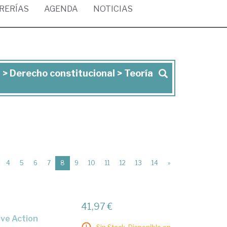
BRERÍAS
AGENDA
NOTICIAS
 > Derecho constitucional > Teoría
(current)
4
5
6
7
8
9
10
11
12
13
14
»
41,97 €
ive Action