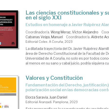
Las ciencias constitucionales y s
en el siglo XXI
estudios en homenaje a Javier Ruipérez Alam
Coordinador/a.
Wong Meraz, Víctor Alejandro
Coor
Cabanas Veiga, Manuel
Coordinador/a.
Aldrete Acu
Editorial Colex. A Coruña, 2023
La dilatada trayectoria del Dr. Javier Ruipérez Alamil
área de Derecho Constitucional de la Facultad de D
Universidad de A Coruña, no solo es por todos conoc
al menos en su sano y cabal juicio, podría siquiera cue
Valores y Constitución
fundamentación del Derecho, justificación judicial y
polarización social en las democracias co
Elorza Saravia, Juan Daniel
Editorial Aranzadi. Pamplona, 2023
Esta monografía es la segunda parte de una trilog