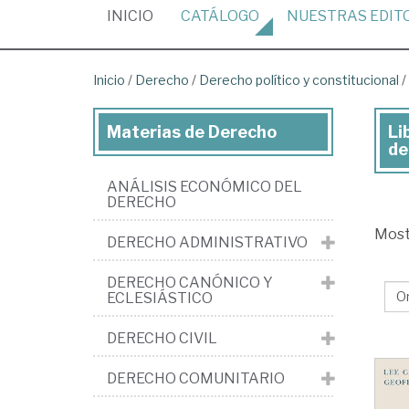
(CURRENT)
INICIO
CATÁLOGO
NUESTRAS
EDIT
Inicio
/
Derecho
/
Derecho político y constitucional
/
Materias de Derecho
Li
Lib
de
de
ANÁLISIS ECONÓMICO DEL
De
DERECHO
>
Mos
DERECHO ADMINISTRATIVO
De
pol
DERECHO CANÓNICO Y
ECLESIÁSTICO
y
con
DERECHO CIVIL
>
DERECHO COMUNITARIO
De