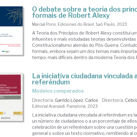
O debate sobre a teoria dos prin
formais de Robert Alexy
Marcial Pons, Ediciones do Brasil. Saõ Paulo, 2023
A Teoria dos Princípios de Robert Alexy constitui u
influentes e mais estudadas teorias desenvolvidas
Constitucionalismo alemão do Pós-Guerra. Contudo,
formais, embora sejam um dos temas mais import
tempo, mais difíceis dentro da moderna Teoria dos Pr
La iniciativa ciudadana vinculada a
referéndum
modelos comparados
Director/a.
Garrido López, Carlos
Director/a.
Cebri
Editorial Aranzadi. Pamplona, 2023
La iniciativa ciudadana vinculada al referéndum es la
un número de ciudadanos o a un porcentaje de ellos 
celebración de un referéndum sobre una cuestión po
general o sobre un texto normativo, remitiendo al cue