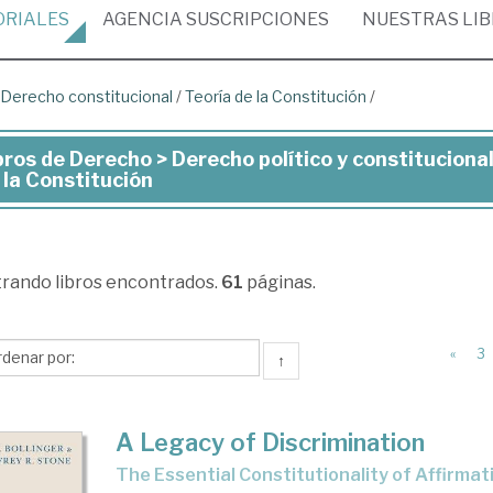
ORIALES
AGENCIA
SUSCRIPCIONES
NUESTRAS
LI
Derecho constitucional
/
Teoría de la Constitución
/
bros de Derecho > Derecho político y constitucional
ros
 la Constitución
recho
trando
libros encontrados.
61
páginas.
recho
ítico
«
3
↑
stitucional
A Legacy of Discrimination
recho
The Essential Constitutionality of Affirmat