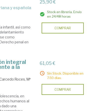
25,90 €
riana y española
Stock en librería. Envío
en 24/48 horas
 infantil, así como
COMPRAR
 adelantamiento
dose como
n Derecho penal en
ón integral
61,05 €
ente a la
Sin Stock. Disponible en
7/10 días.
Carcedo Roces, Mª
COMPRAR
adolescencia, en
erechos humanos al
a dado una
ta represiva y