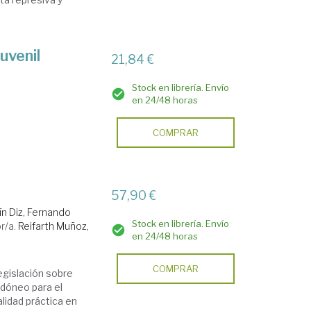
uvenil
21,84 €
Stock en librería. Envío
en 24/48 horas
COMPRAR
57,90 €
ín Diz, Fernando
Stock en librería. Envío
r/a.
Reifarth Muñoz,
en 24/48 horas
COMPRAR
egislación sobre
idóneo para el
alidad práctica en