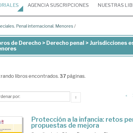
ORIALES
AGENCIA
SUSCRIPCIONES
NUESTRAS
LI
eciales. Penal internacional. Menores
/
bros de Derecho > Derecho penal > Jurisdicciones es
ros
nores
recho
trando
libros encontrados.
37
páginas.
recho
al
«
↑
isdicciones
eciales.
Protección a la infancia: retos p
propuestas de mejora
nal