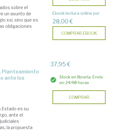
vados sobre el
Ebook lectura online por
ye un asunto de
glo xxi, sino que es
28,00 €
las obligaciones
COMPRAR EBOOK
37,95 €
Stock en librería. Envío
o ante los
en 24/48 horas
COMPRAR
n Estado es su
rgo, ante el
judiciales
as, la propuesta
.