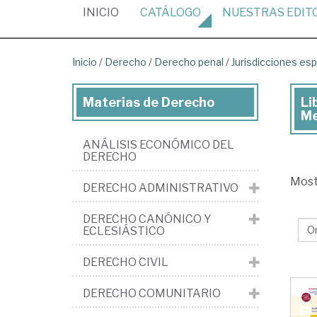
(CURRENT)
INICIO
CATÁLOGO
NUESTRAS
EDIT
Inicio
/
Derecho
/
Derecho penal
/
Jurisdicciones esp
Materias de Derecho
Li
Lib
Me
de
ANÁLISIS ECONÓMICO DEL
De
DERECHO
>
Mos
DERECHO ADMINISTRATIVO
De
pen
DERECHO CANÓNICO Y
ECLESIÁSTICO
>
Jur
DERECHO CIVIL
esp
DERECHO COMUNITARIO
Pe