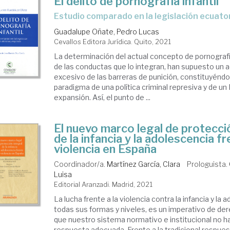
El delito de pornografía infantil
estudio comparado en la legislación ecuato
Guadalupe Oñate, Pedro Lucas
Cevallos Editora Jurídica. Quito, 2021
La determinación del actual concepto de pornografía
de las conductas que lo integran, han supuesto un
excesivo de las barreras de punición, constituyén
paradigma de una política criminal represiva y de u
expansión. Así, el punto de ...
El nuevo marco legal de protecci
de la infancia y la adolescencia fr
violencia en España
Coordinador/a.
Martínez García, Clara
Prologuista.
Luisa
Editorial Aranzadi. Madrid, 2021
La lucha frente a la violencia contra la infancia y la 
todas sus formas y niveles, es un imperativo de d
que nuestro sistema normativo e institucional no h
respuesta adecuada. Frente a la tradicional respues