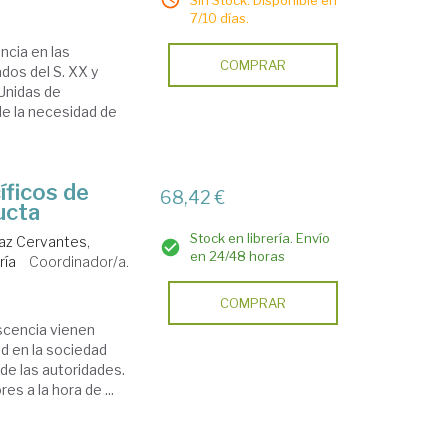
Sin Stock. Disponible en
7/10 días.
ncia en las
COMPRAR
os del S. XX y
Unidas de
de la necesidad de
íficos de
68,42 €
ucta
Stock en librería. Envío
az Cervantes,
en 24/48 horas
ría
Coordinador/a.
COMPRAR
escencia vienen
d en la sociedad
de las autoridades.
s a la hora de ...