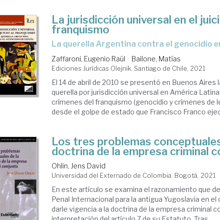
La jurisdicción universal en el juici
franquismo
la querella Argentina contra el genocidio 
Zaffaroni, Eugenio Raúl
Bailone, Matías
Ediciones Jurídicas Olejnik. Santiago de Chile, 2021
El 14 de abril de 2010 se presentó en Buenos Aires l
querella por jurisdicción universal en América Latina
crímenes del franquismo (genocidio y crímenes de 
desde el golpe de estado que Francisco Franco ejecu
Los tres problemas conceptuales
doctrina de la empresa criminal c
Ohlin, Jens David
Universidad del Externado de Colombia. Bogotá, 2021
En este artículo se examina el razonamiento que des
Penal Internacional para la anti­gua Yugoslavia en el
darle vigencia a la doctrina de la empresa criminal co
interpretación del artículo 7 de su Estatuto. Tras ...