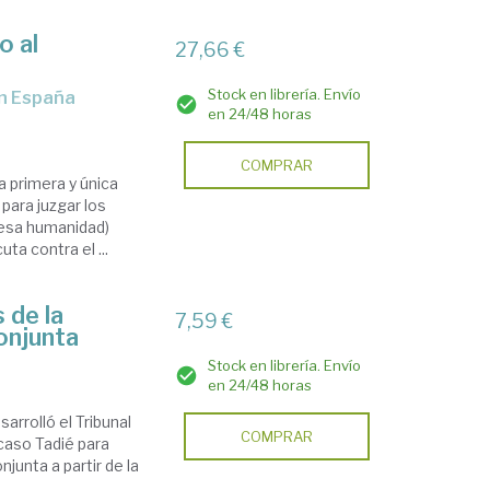
o al
27,66 €
Stock en librería. Envío
en España
en 24/48 horas
COMPRAR
a primera y única
 para juzgar los
lesa humanidad)
ta contra el ...
 de la
7,59 €
onjunta
Stock en librería. Envío
en 24/48 horas
arrolló el Tribunal
COMPRAR
 caso Tadié para
njunta a partir de la