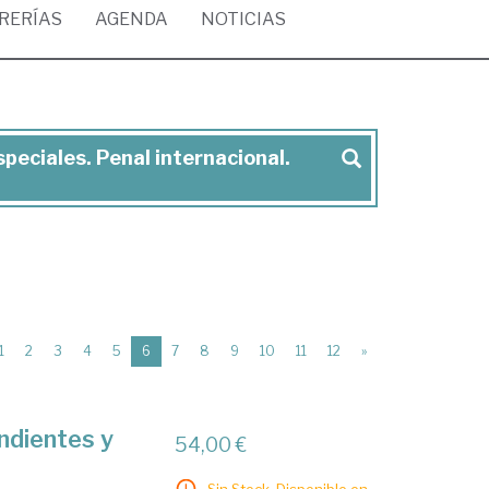
BRERÍAS
AGENDA
NOTICIAS
peciales. Penal internacional.
(current)
1
2
3
4
5
6
7
8
9
10
11
12
»
endientes y
54,00 €