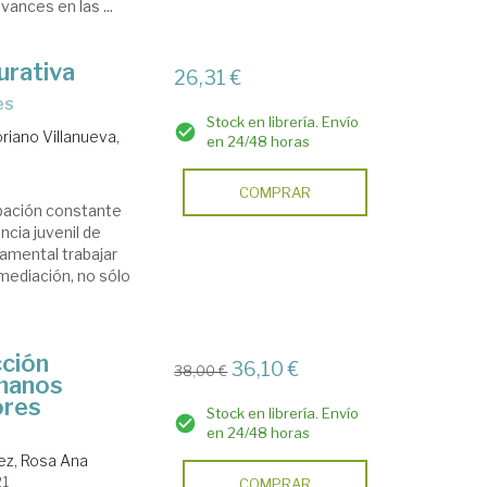
vances en las ...
urativa
26,31 €
es
Stock en librería. Envío
riano Villanueva,
en 24/48 horas
COMPRAR
upación constante
ncia juvenil de
damental trabajar
mediación, no sólo
cción
36,10 €
38,00 €
umanos
ores
Stock en librería. Envío
en 24/48 horas
dez, Rosa Ana
21
COMPRAR