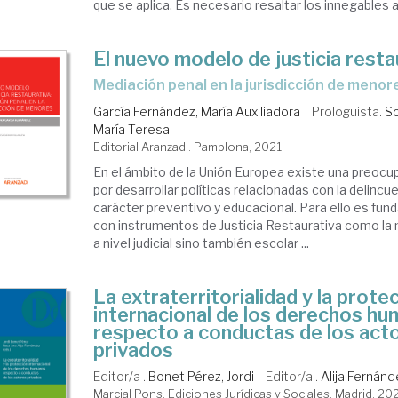
que se aplica. Es necesario resaltar los innegables a
El nuevo modelo de justicia resta
mediación penal en la jurisdicción de menor
García Fernández, María Auxiliadora
Prologuista.
So
María Teresa
Editorial Aranzadi. Pamplona, 2021
En el ámbito de la Unión Europea existe una preoc
por desarrollar políticas relacionadas con la delincue
carácter preventivo y educacional. Para ello es fun
con instrumentos de Justicia Restaurativa como la 
a nivel judicial sino también escolar ...
La extraterritorialidad y la prote
internacional de los derechos h
respecto a conductas de los act
privados
Editor/a .
Bonet Pérez, Jordi
Editor/a .
Alija Fernán
Marcial Pons, Ediciones Jurídicas y Sociales. Madrid, 20