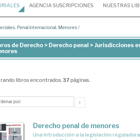
ORIALES
AGENCIA
SUSCRIPCIONES
NUESTRAS
LI
eciales. Penal internacional. Menores
/
bros de Derecho > Derecho penal > Jurisdicciones es
ros
nores
recho
trando
libros encontrados.
37
páginas.
recho
al
↑
isdicciones
eciales.
Derecho penal de menores
nal
Una introducción a la legislación reguladora de la