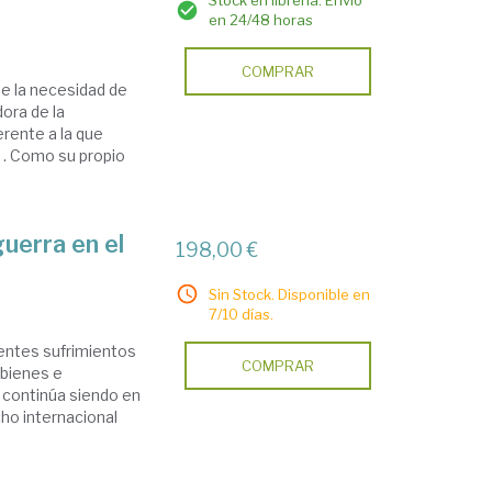
Stock en librería. Envío
en 24/48 horas
COMPRAR
e la necesidad de
dora de la
erente a la que
 . Como su propio
uerra en el
198,00 €
Sin Stock. Disponible en
7/10 días.
gentes sufrimientos
COMPRAR
 bienes e
, continúa siendo en
cho internacional