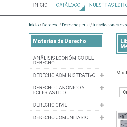
(CURRENT)
INICIO
CATÁLOGO
NUESTRAS
EDIT
Inicio
/
Derecho
/
Derecho penal
/
Jurisdicciones esp
Materias de Derecho
Li
Lib
Me
de
ANÁLISIS ECONÓMICO DEL
De
DERECHO
>
Mos
DERECHO ADMINISTRATIVO
De
pen
DERECHO CANÓNICO Y
ECLESIÁSTICO
>
Jur
DERECHO CIVIL
esp
DERECHO COMUNITARIO
Pe