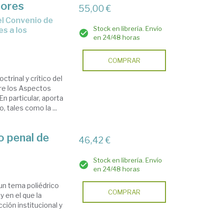
nores
55,00 €
Stock en librería. Envío
s a los
en 24/48 horas
COMPRAR
ctrinal y crítico del
re los Aspectos
n particular, aporta
 tales como la ...
o penal de
46,42 €
Stock en librería. Envío
en 24/48 horas
 un tema poliédrico
COMPRAR
y en el que la
cción institucional y