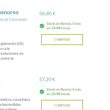
 menores
56,85 €
Stock en librería. Envío
en 24/48 horas
COMPRAR
Reglamento (UE)
vo a la
resoluciones en
 sobre la
57,20 €
o
Stock en librería. Envío
en 24/48 horas
s delitos cometidos
 a lasmedidas
COMPRAR
ad vigilada,