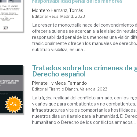
responsabilidad penal de los menores
ernacional.
Montero Hernanz, Tomás
nores
Editorial Reus. Madrid, 2023
La presente monografía nace del convencimiento d
ofrecer a quienes se acercan a la legislación regula
responsabilidad penal de los menores una visión dif
tradicionalmente ofrecen los manuales de derecho.
subtítulo visibiliza, es una ...
Tratados sobre los crímenes de g
Derecho español
Pignatelli y Meca, Fernando
Editorial Tirant lo Blanch. Valencia, 2023
La trágica realidad del conflicto armado, con los in
y daños que para combatientes y no combatientes,
infraestructuras vitales comportan las hostilidades
nuestros días un flagelo para la humanidad. El Dere
humanitario o Derecho de los conflictos armados ...