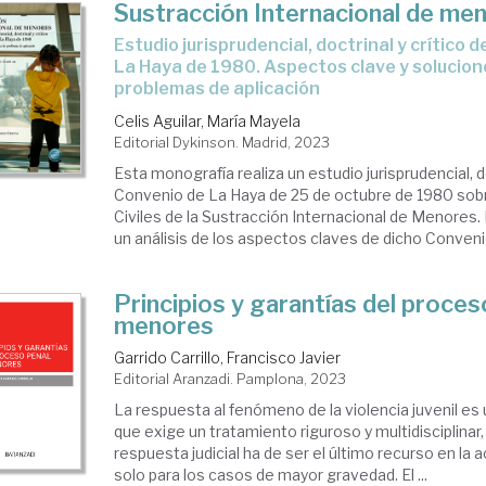
Sustracción Internacional de me
Estudio jurisprudencial, doctrinal y crítico del Convenio de
La Haya de 1980. Aspectos clave y solucione
problemas de aplicación
Celis Aguilar, María Mayela
Editorial Dykinson. Madrid, 2023
Esta monografía realiza un estudio jurisprudencial, do
Convenio de La Haya de 25 de octubre de 1980 sob
Civiles de la Sustracción Internacional de Menores. E
un análisis de los aspectos claves de dicho Convenio,
Principios y garantías del proces
menores
Garrido Carrillo, Francisco Javier
Editorial Aranzadi. Pamplona, 2023
La respuesta al fenómeno de la violencia juvenil es
que exige un tratamiento riguroso y multidisciplinar, 
respuesta judicial ha de ser el último recurso en la a
solo para los casos de mayor gravedad. El ...