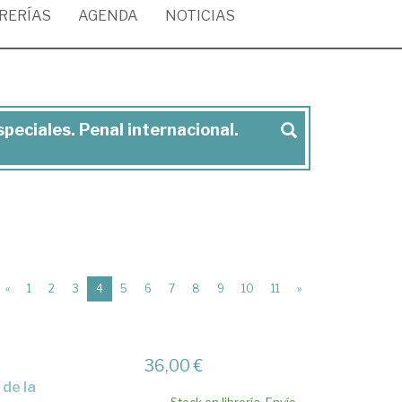
BRERÍAS
AGENDA
NOTICIAS
peciales. Penal internacional.
(current)
«
1
2
3
4
5
6
7
8
9
10
11
»
36,00 €