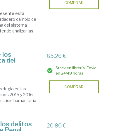
COMPRAR
presente está
erdadero cambio de
ma del sistema
tende analizar las
 los
65,26 €
ta del
Stock en librería. Envío
en 24/48 horas
COMPRAR
refugio en las
 años 2015 y 2016
 crisis humanitaria
los delitos
20,80 €
e Penal