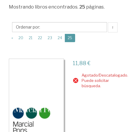
Derecho
Mostrando
libros encontrados.
25
páginas.
mercantil
>
↑
Propiedad
(current)
«
20
21
22
23
24
25
industrial
>
Competencia
11,88 €
y
Agotado/Descatalogado.
publicidad
Puede solicitar
búsqueda.