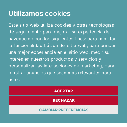
Utilizamos cookies
Este sitio web utiliza cookies y otras tecnologías
de seguimiento para mejorar su experiencia de
navegación con los siguientes fines:
para habilitar
la funcionalidad básica del sitio web
,
para brindar
una mejor experiencia en el sitio web
,
medir su
interés en nuestros productos y servicios y
personalizar las interacciones de marketing
,
para
mostrar anuncios que sean más relevantes para
usted
.
ACEPTAR
RECHAZAR
CAMBIAR PREFERENCIAS