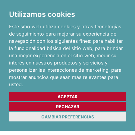
Utilizamos cookies
Este sitio web utiliza cookies y otras tecnologías
de seguimiento para mejorar su experiencia de
navegación con los siguientes fines:
para habilitar
la funcionalidad básica del sitio web
,
para brindar
una mejor experiencia en el sitio web
,
medir su
interés en nuestros productos y servicios y
personalizar las interacciones de marketing
,
para
mostrar anuncios que sean más relevantes para
usted
.
ACEPTAR
RECHAZAR
CAMBIAR PREFERENCIAS