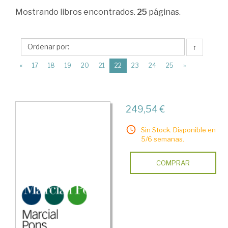
Derecho
Mostrando
libros encontrados.
25
páginas.
mercantil
>
↑
Propiedad
(current)
«
17
18
19
20
21
22
23
24
25
»
industrial
>
Competencia
249,54 €
y
Sin Stock. Disponible en
publicidad
5/6 semanas.
COMPRAR