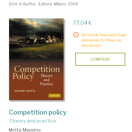
Dott. A Giuffre - Editore. Milano, 2004
77,04 €
Sin stock. Impresión bajo
demanda. En firme sin
devolución
COMPRAR
Competition policy
theory and practice
Motta, Massimo