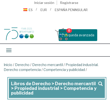
Iniciar sesión
Registrarse
ES
EUR
ESPAÑA PENINSULAR
0
Busqueda avanzada
Toggle navigation
Inicio
/
Derecho
/
Derecho mercantil
/
Propiedad industrial.
Derecho competencia
/
Competencia y publicidad
/
Libros de Derecho > Derecho mercantil
Libros
> Propiedad industrial > Competencia y
de
publicidad
Derecho
>