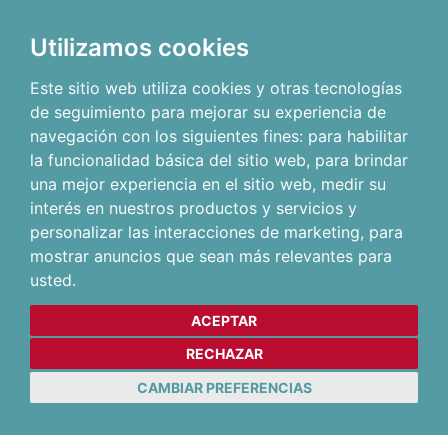
Utilizamos cookies
Este sitio web utiliza cookies y otras tecnologías
de seguimiento para mejorar su experiencia de
navegación con los siguientes fines:
para habilitar
la funcionalidad básica del sitio web
,
para brindar
una mejor experiencia en el sitio web
,
medir su
interés en nuestros productos y servicios y
personalizar las interacciones de marketing
,
para
mostrar anuncios que sean más relevantes para
usted
.
ACEPTAR
RECHAZAR
CAMBIAR PREFERENCIAS