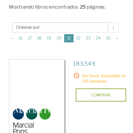
Derecho
Mostrando
libros encontrados.
25
páginas.
mercantil
>
↑
Propiedad
(current)
«
16
17
18
19
20
21
22
23
24
25
»
industrial
>
Competencia
183,54 €
y
Sin Stock. Disponible en
publicidad
5/6 semanas.
COMPRAR