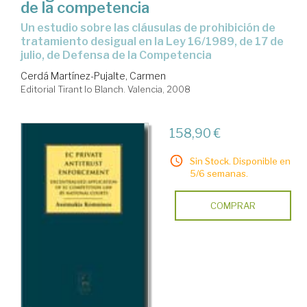
de la competencia
un estudio sobre las cláusulas de prohibición de
tratamiento desigual en la Ley 16/1989, de 17 de
julio, de Defensa de la Competencia
Cerdá Martínez-Pujalte, Carmen
Editorial Tirant lo Blanch. Valencia, 2008
158,90 €
Sin Stock. Disponible en
5/6 semanas.
COMPRAR