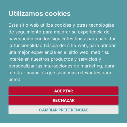
Utilizamos cookies
Este sitio web utiliza cookies y otras tecnologías
de seguimiento para mejorar su experiencia de
navegación con los siguientes fines:
para habilitar
la funcionalidad básica del sitio web
,
para brindar
una mejor experiencia en el sitio web
,
medir su
interés en nuestros productos y servicios y
personalizar las interacciones de marketing
,
para
mostrar anuncios que sean más relevantes para
usted
.
ACEPTAR
RECHAZAR
CAMBIAR PREFERENCIAS