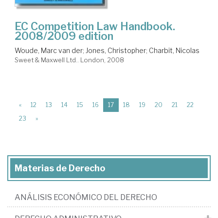
EC Competition Law Handbook.
2008/2009 edition
Woude, Marc van der
;
Jones, Christopher
;
Charbit, Nicolas
Sweet & Maxwell Ltd.. London, 2008
(current)
«
12
13
14
15
16
17
18
19
20
21
22
23
»
Materias de Derecho
ANÁLISIS ECONÓMICO DEL DERECHO