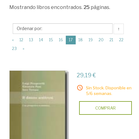
Derecho
Mostrando
libros encontrados.
25
páginas.
mercantil
>
↑
Propiedad
(current)
«
12
13
14
15
16
17
18
19
20
21
22
industrial
23
»
>
Competencia
y
29,19 €
publicidad
Sin Stock. Disponible en
5/6 semanas.
COMPRAR