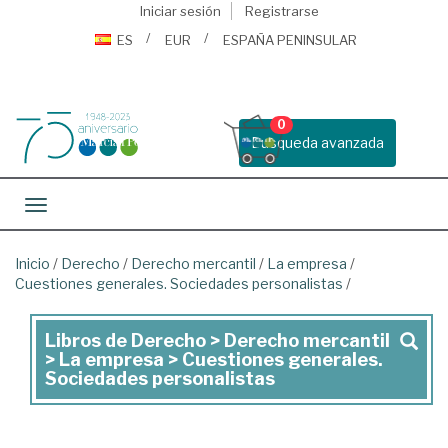
Iniciar sesión
Registrarse
ES
EUR
ESPAÑA PENINSULAR
0
Busqueda avanzada
Toggle navigation
Inicio
/
Derecho
/
Derecho mercantil
/
La empresa
/
Cuestiones generales. Sociedades personalistas
/
Libros de Derecho > Derecho mercantil
Libros
> La empresa > Cuestiones generales.
de
Sociedades personalistas
Derecho
>