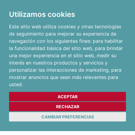
Utilizamos cookies
Este sitio web utiliza cookies y otras tecnologías
de seguimiento para mejorar su experiencia de
navegación con los siguientes fines:
para habilitar
la funcionalidad básica del sitio web
,
para brindar
una mejor experiencia en el sitio web
,
medir su
interés en nuestros productos y servicios y
personalizar las interacciones de marketing
,
para
mostrar anuncios que sean más relevantes para
usted
.
ACEPTAR
RECHAZAR
CAMBIAR PREFERENCIAS