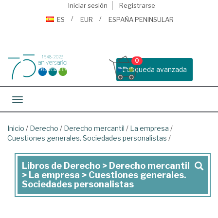
Iniciar sesión
Registrarse
ES
EUR
ESPAÑA PENINSULAR
0
Busqueda avanzada
Toggle navigation
Inicio
/
Derecho
/
Derecho mercantil
/
La empresa
/
Cuestiones generales. Sociedades personalistas
/
Libros de Derecho > Derecho mercantil
Libros
> La empresa > Cuestiones generales.
de
Sociedades personalistas
Derecho
>