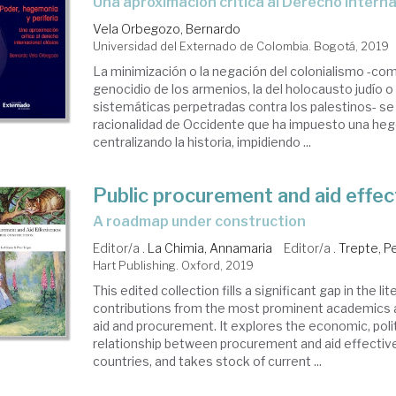
una aproximación crítica al Derecho Interna
Vela Orbegozo, Bernardo
Universidad del Externado de Colombia. Bogotá, 2019
La minimización o la negación del colonialismo -com
genocidio de los armenios, la del holocausto judío o l
sistemáticas perpetradas contra los palestinos- se 
racionalidad de Occidente que ha impuesto una he
centralizando la historia, impidiendo ...
Public procurement and aid effe
a roadmap under construction
Editor/a .
La Chimia, Annamaria
Editor/a .
Trepte, P
Hart Publishing. Oxford, 2019
This edited collection fills a significant gap in the l
contributions from the most prominent academics a
aid and procurement. It explores the economic, polit
relationship between procurement and aid effectiv
countries, and takes stock of current ...