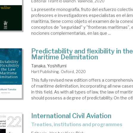
Editorial Tirant lo Blanch. Valencia, 2020
La presente monografía, fruto del esfuerzo colecti
estiones
profesores e investigadores especialistas en el ám
erales.
marítima, tiene como objeto el examen de la conexi
conceptos de "seguridad" y "fronteras marítimas"
toria.
nociones complementarias, en las que ...
acial
Predictability and flexibility in t
Maritime Delimitation
rítimo
Tanaka, Yoshifumi
Hart Publishing. Oxford, 2020
This fully revised new edition offers a comprehensiv
of maritime delimitation, incorporating all new case
in this field. As with all types of law, the law of mari
should possess a degree of predictability. On the oth
International Civil Aviation
treaties, institutions and programmes