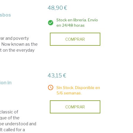
48,90 €
esbos
Stock en librería. Envío
en 24/48 horas
war and poverty
COMPRAR
s. Now known as the
ct on the everyday
43,15 €
Sin Stock. Disponible en
5/6 semanas.
COMPRAR
classic of
ique of the
 be understood and
t called for a