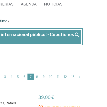
BRERÍAS
AGENDA
NOTICIAS
ítimo
/
 internacional público > Cuestiones
(current)
3
4
5
6
7
8
9
10
11
12
13
»
39,00 €
rez, Rafael