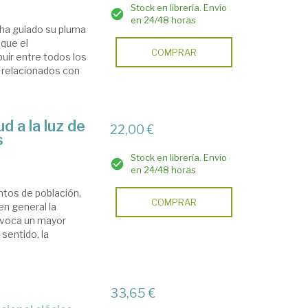
Stock en librería. Envío
en 24/48 horas
e ha guiado su pluma
 que el
COMPRAR
buir entre todos los
s relacionados con
d a la luz de
22,00 €
s
Stock en librería. Envío
en 24/48 horas
ntos de población,
COMPRAR
en general la
rovoca un mayor
sentido, la
33,65 €