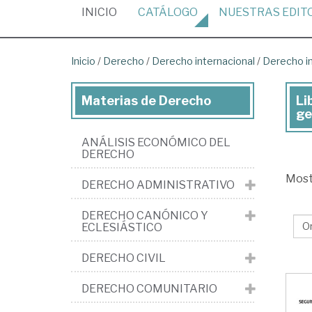
(CURRENT)
INICIO
CATÁLOGO
NUESTRAS
EDIT
Inicio
/
Derecho
/
Derecho internacional
/
Derecho in
Materias de Derecho
Li
Lib
ge
de
ANÁLISIS ECONÓMICO DEL
De
DERECHO
>
Mos
DERECHO ADMINISTRATIVO
De
int
DERECHO CANÓNICO Y
ECLESIÁSTICO
>
De
DERECHO CIVIL
int
DERECHO COMUNITARIO
púb