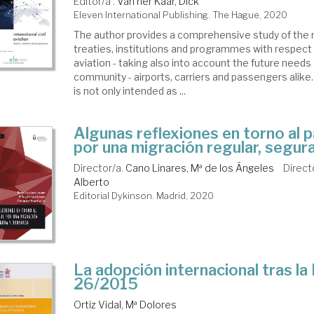
Editor/a .
Van her Kaar, Dick
Eleven International Publishing. The Hague, 2020
The author provides a comprehensive study of the 
treaties, institutions and programmes with respect t
aviation - taking also into account the future needs 
community - airports, carriers and passengers alike.
is not only intended as ...
Algunas reflexiones en torno al 
por una migración regular, segur
Director/a.
Cano Linares, Mª de los Ángeles
Direct
Alberto
Editorial Dykinson. Madrid, 2020
La adopción internacional tras la
26/2015
Ortiz Vidal, Mª Dolores