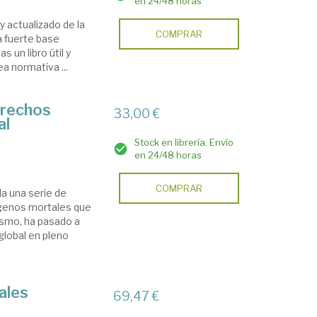
en 24/48 horas
 actualizado de la
COMPRAR
a fuerte base
 un libro útil y
ea normativa ...
erechos
33,00 €
al
Stock en librería. Envío
en 24/48 horas
COMPRAR
a una serie de
ógenos mortales que
ismo, ha pasado a
 global en pleno
ales
69,47 €