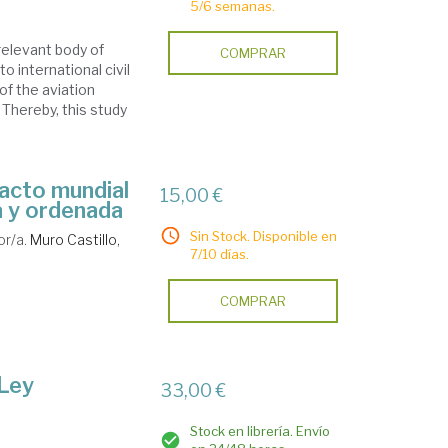
5/6 semanas.
relevant body of
COMPRAR
o international civil
of the aviation
 Thereby, this study
pacto mundial
15,00 €
a y ordenada
Sin Stock. Disponible en
or/a.
Muro Castillo,
7/10 días.
COMPRAR
 Ley
33,00 €
Stock en librería. Envío