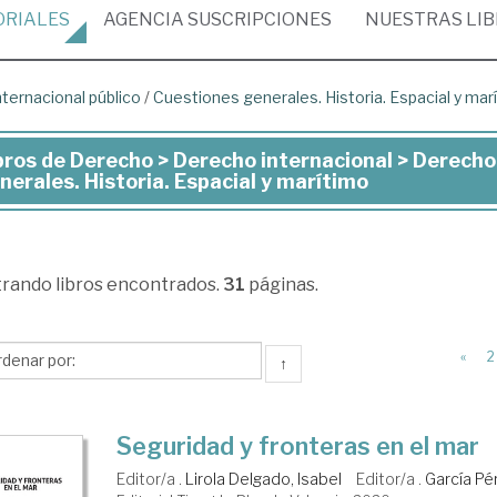
ORIALES
AGENCIA
SUSCRIPCIONES
NUESTRAS
LI
ternacional público
/
Cuestiones generales. Historia. Espacial y mar
bros de Derecho > Derecho internacional > Derecho
ros
nerales. Historia. Espacial y marítimo
recho
trando
libros encontrados.
31
páginas.
recho
ernacional
«
2
↑
recho
ernacional
Seguridad y fronteras en el mar
lico
Editor/a .
Lirola Delgado, Isabel
Editor/a .
García Pé