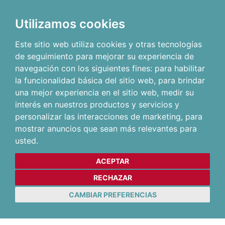
Utilizamos cookies
Este sitio web utiliza cookies y otras tecnologías
de seguimiento para mejorar su experiencia de
navegación con los siguientes fines:
para habilitar
la funcionalidad básica del sitio web
,
para brindar
una mejor experiencia en el sitio web
,
medir su
interés en nuestros productos y servicios y
personalizar las interacciones de marketing
,
para
mostrar anuncios que sean más relevantes para
usted
.
ACEPTAR
RECHAZAR
CAMBIAR PREFERENCIAS