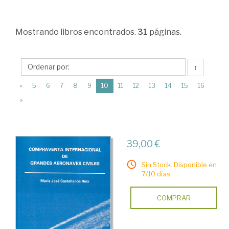
>
Derecho
Mostrando
libros encontrados.
31
páginas.
internacional
>
Derecho
↑
internacional
(current)
«
5
6
7
8
9
10
11
12
13
14
15
16
público
»
>
Cuestiones
39,00 €
generales.
Historia.
Sin Stock. Disponible en
7/10 días.
Espacial
y
COMPRAR
marítimo