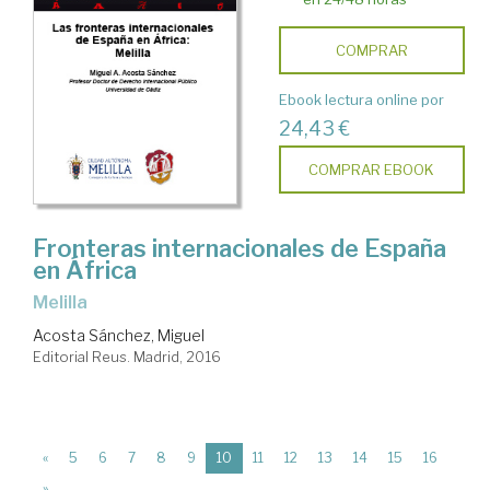
COMPRAR
Ebook lectura online por
24,43 €
COMPRAR EBOOK
Fronteras internacionales de España
en África
Melilla
Acosta Sánchez, Miguel
Editorial Reus. Madrid, 2016
(current)
«
5
6
7
8
9
10
11
12
13
14
15
16
»