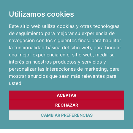
Utilizamos cookies
Este sitio web utiliza cookies y otras tecnologías
de seguimiento para mejorar su experiencia de
navegación con los siguientes fines:
para habilitar
la funcionalidad básica del sitio web
,
para brindar
una mejor experiencia en el sitio web
,
medir su
interés en nuestros productos y servicios y
personalizar las interacciones de marketing
,
para
mostrar anuncios que sean más relevantes para
usted
.
ACEPTAR
RECHAZAR
CAMBIAR PREFERENCIAS