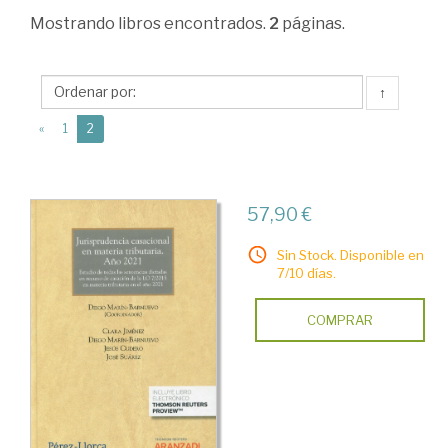
Derecho
Mostrando
libros encontrados.
2
páginas.
financiero
y
↑
tributario
(current)
«
1
2
>
Derecho
tributario
57,90 €
>
Sin Stock. Disponible en
Legislación
7/10 días.
y
COMPRAR
jurisprudencia