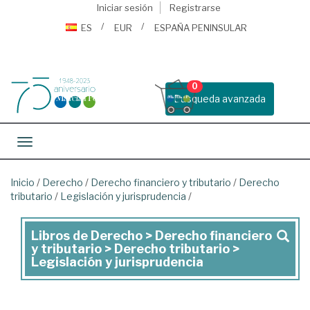
Iniciar sesión
Registrarse
ES
EUR
ESPAÑA PENINSULAR
0
Busqueda avanzada
Toggle navigation
Inicio
/
Derecho
/
Derecho financiero y tributario
/
Derecho
tributario
/
Legislación y jurisprudencia
/
Libros de Derecho > Derecho financiero
Libros
y tributario > Derecho tributario >
de
Legislación y jurisprudencia
Derecho
>