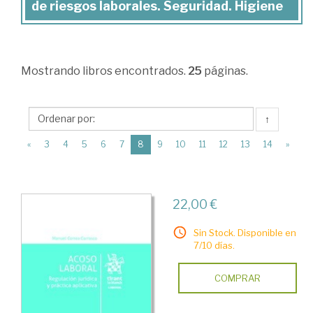
Derecho
de riesgos laborales. Seguridad. Higiene
>
Derecho
del
Mostrando
libros encontrados.
25
páginas.
trabajo
y
↑
de
(current)
«
3
4
5
6
7
8
9
10
11
12
13
14
»
la
Seguridad
Social
22,00 €
>
Sin Stock. Disponible en
Seguridad
7/10 días.
Social
>
COMPRAR
Accidentes