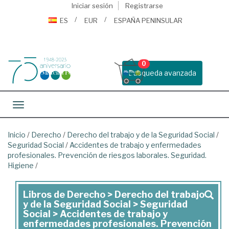
Iniciar sesión
Registrarse
ES
EUR
ESPAÑA PENINSULAR
0
Busqueda avanzada
Toggle navigation
Inicio
/
Derecho
/
Derecho del trabajo y de la Seguridad Social
/
Seguridad Social
/
Accidentes de trabajo y enfermedades
profesionales. Prevención de riesgos laborales. Seguridad.
Higiene
/
Libros de Derecho > Derecho del trabajo
Libros
y de la Seguridad Social > Seguridad
de
Social > Accidentes de trabajo y
enfermedades profesionales. Prevención