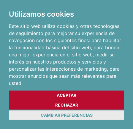
Utilizamos cookies
Este sitio web utiliza cookies y otras tecnologías
de seguimiento para mejorar su experiencia de
navegación con los siguientes fines:
para habilitar
la funcionalidad básica del sitio web
,
para brindar
una mejor experiencia en el sitio web
,
medir su
interés en nuestros productos y servicios y
personalizar las interacciones de marketing
,
para
mostrar anuncios que sean más relevantes para
usted
.
ACEPTAR
RECHAZAR
CAMBIAR PREFERENCIAS