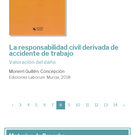
La responsabilidad civil derivada de
accidente de trabajo
valoración del daño
Monerri Guillén, Concepción
Ediciones Laborum. Murcia, 2018
(current)
«
3
4
5
6
7
8
9
10
11
12
13
14
»