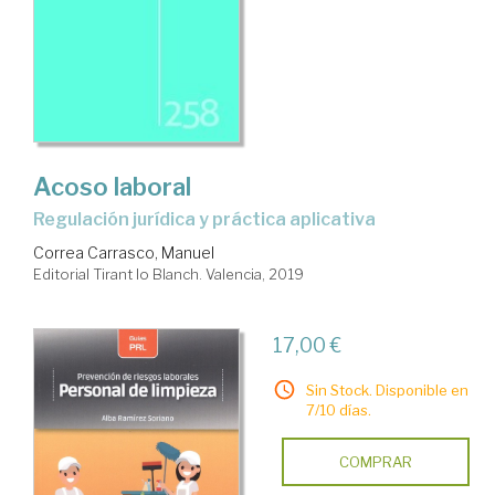
de
trabajo
y
enfermedades
profesionales.
Acoso laboral
Prevención
regulación jurídica y práctica aplicativa
de
Correa Carrasco, Manuel
riesgos
Editorial Tirant lo Blanch. Valencia, 2019
laborales.
Seguridad.
17,00 €
Higiene
Sin Stock. Disponible en
7/10 días.
COMPRAR