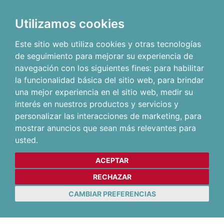
Utilizamos cookies
Este sitio web utiliza cookies y otras tecnologías
de seguimiento para mejorar su experiencia de
navegación con los siguientes fines:
para habilitar
la funcionalidad básica del sitio web
,
para brindar
una mejor experiencia en el sitio web
,
medir su
interés en nuestros productos y servicios y
personalizar las interacciones de marketing
,
para
mostrar anuncios que sean más relevantes para
usted
.
ACEPTAR
RECHAZAR
CAMBIAR PREFERENCIAS