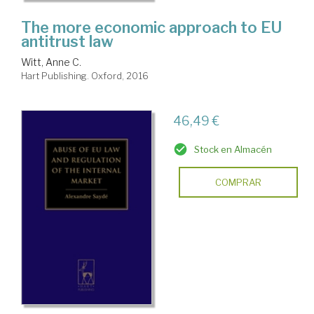
The more economic approach to EU
antitrust law
Witt, Anne C.
Hart Publishing. Oxford, 2016
46,49 €
Stock en Almacén
COMPRAR