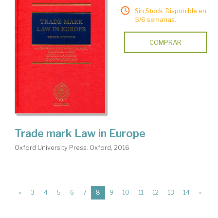
Sin Stock. Disponible en
5/6 semanas.
COMPRAR
Trade mark Law in Europe
Oxford University Press. Oxford, 2016
(current)
«
3
4
5
6
7
8
9
10
11
12
13
14
»