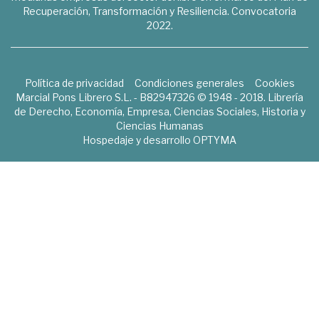
Recuperación, Transformación y Resiliencia. Convocatoria
2022.
Política de privacidad
Condiciones generales
Cookies
Marcial Pons Librero S.L. - B82947326 © 1948 - 2018. Librería
de Derecho, Economía, Empresa, Ciencias Sociales, Historia y
Ciencias Humanas
Hospedaje y desarrollo
OPTYMA