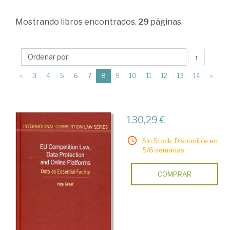
Derecho
Mostrando
libros encontrados.
29
páginas.
comunitario
>
Competencias
↑
comunitarias
(current)
«
3
4
5
6
7
8
9
10
11
12
13
14
»
>
Comercio.
130,29 €
Competencia.
Sociedades
Sin Stock. Disponible en
5/6 semanas.
COMPRAR