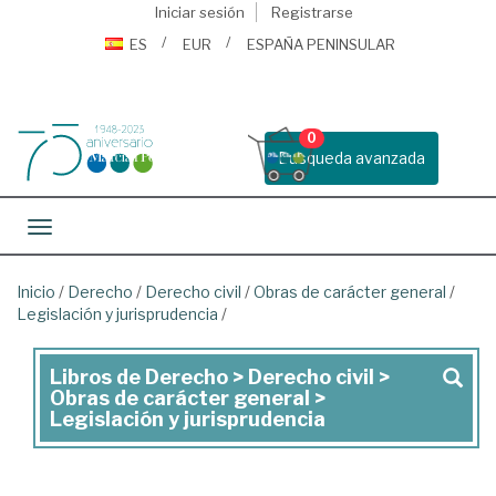
Iniciar sesión
Registrarse
ES
EUR
ESPAÑA PENINSULAR
0
Busqueda avanzada
Toggle navigation
Inicio
/
Derecho
/
Derecho civil
/
Obras de carácter general
/
Legislación y jurisprudencia
/
Libros de Derecho > Derecho civil >
Libros
Obras de carácter general >
de
Legislación y jurisprudencia
Derecho
>