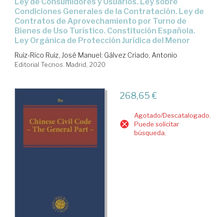
Ley de Consumidores y Usuarios. Ley sobre
Condiciones Generales de la Contratación. Ley de
Contratos de Aprovechamiento por Turno de
Bienes de Uso Turístico. Constitución Española.
Ley Orgánica de Protección Jurídica del Menor
Ruiz-Rico Ruiz, José Manuel
;
Gálvez Criado, Antonio
Editorial Tecnos. Madrid, 2020
268,65 €
Agotado/Descatalogado.
Puede solicitar
búsqueda.