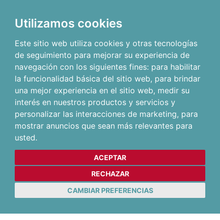
Utilizamos cookies
Este sitio web utiliza cookies y otras tecnologías
de seguimiento para mejorar su experiencia de
navegación con los siguientes fines:
para habilitar
la funcionalidad básica del sitio web
,
para brindar
una mejor experiencia en el sitio web
,
medir su
interés en nuestros productos y servicios y
personalizar las interacciones de marketing
,
para
mostrar anuncios que sean más relevantes para
usted
.
ACEPTAR
RECHAZAR
CAMBIAR PREFERENCIAS