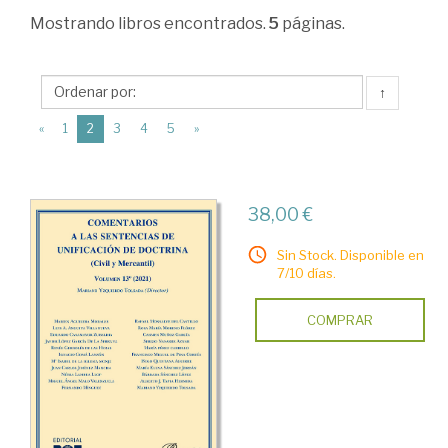
Derecho
Mostrando
libros encontrados.
5
páginas.
civil
>
↑
Obras
(current)
«
1
2
3
4
5
»
de
carácter
general
38,00 €
>
Sin Stock. Disponible en
Legislación
7/10 días.
y
COMPRAR
jurisprudencia