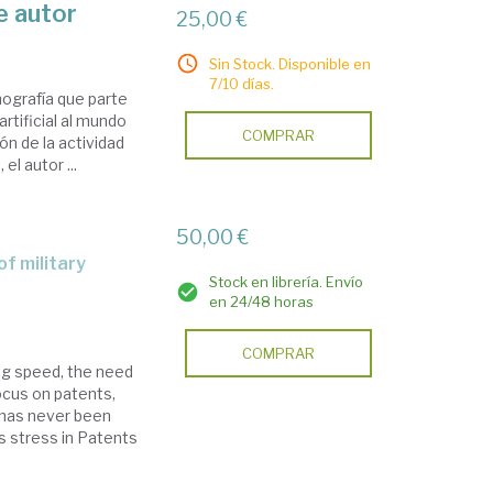
de autor
25,00 €
Sin Stock. Disponible en
7/10 días.
nografía que parte
artificial al mundo
COMPRAR
ón de la actividad
el autor ...
50,00 €
Stock en librería. Envío
en 24/48 horas
COMPRAR
ng speed, the need
focus on patents,
-has never been
s stress in Patents