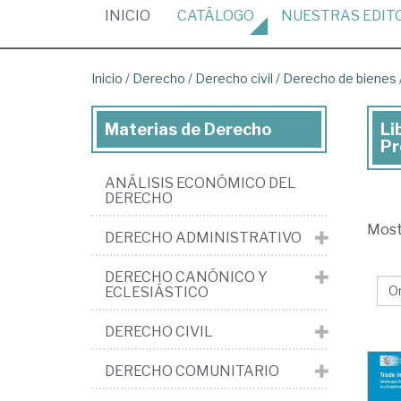
(CURRENT)
INICIO
CATÁLOGO
NUESTRAS
EDIT
Inicio
/
Derecho
/
Derecho civil
/
Derecho de bienes
Materias de Derecho
Li
Lib
Pr
de
ANÁLISIS ECONÓMICO DEL
De
DERECHO
>
Mos
DERECHO ADMINISTRATIVO
De
civi
DERECHO CANÓNICO Y
ECLESIÁSTICO
>
De
DERECHO CIVIL
de
DERECHO COMUNITARIO
bi