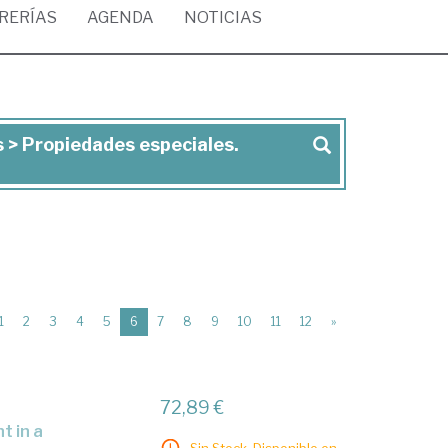
BRERÍAS
AGENDA
NOTICIAS
s > Propiedades especiales.
(current)
1
2
3
4
5
6
7
8
9
10
11
12
»
72,89 €