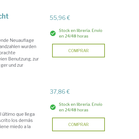
cht
55,96 €
Stock en librería. Envío
en 24/48 horas
gende Neuauflage
 Randzahlen wurden
COMPRAR
brachte
eien Benutzung, zur
ger und zur
37,86 €
Stock en librería. Envío
en 24/48 horas
l último que llega
scrito los demás
COMPRAR
tiene miedo a la