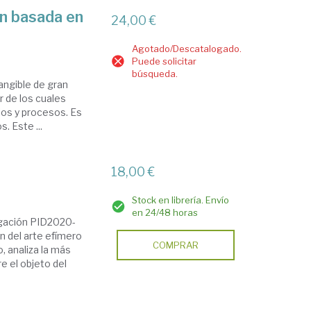
ón basada en
24,00 €
Agotado/Descatalogado.
Puede solicitar
búsqueda.
angible de gran
r de los cuales
ios y procesos. Es
. Este ...
18,00 €
Stock en librería. Envío
en 24/48 horas
igación PID2020-
n del arte efímero
COMPRAR
, analiza la más
e el objeto del