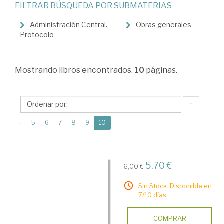
FILTRAR BÚSQUEDA POR SUBMATERIAS
Derecho
administrativo
Administración Central.
Obras generales
Protocolo
>
Organización
Mostrando
libros encontrados.
10
páginas.
administrativa
↑
(current)
«
5
6
7
8
9
10
5,70 €
6,00 €
Sin Stock. Disponible en
7/10 días.
COMPRAR