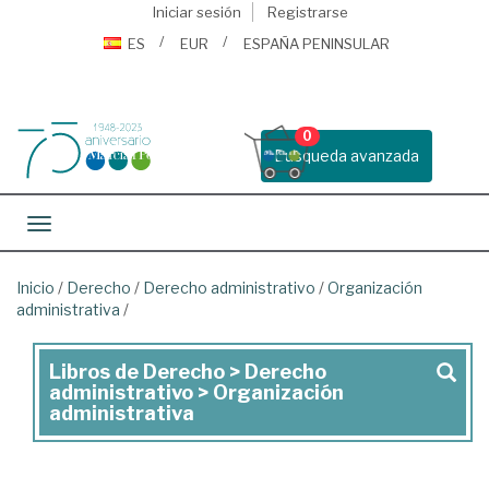
Iniciar sesión
Registrarse
ES
EUR
ESPAÑA PENINSULAR
0
Busqueda avanzada
Toggle navigation
Inicio
/
Derecho
/
Derecho administrativo
/
Organización
administrativa
/
Libros de Derecho > Derecho
Libros
administrativo > Organización
de
administrativa
Derecho
>