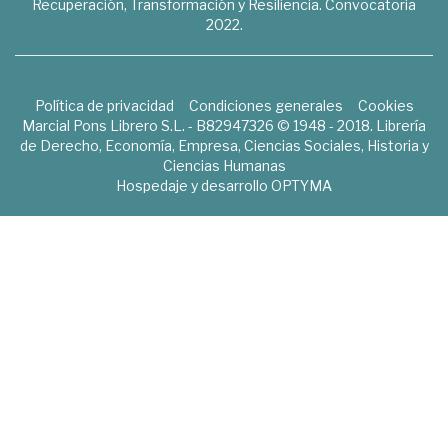
Recuperación, Transformación y Resiliencia. Convocatoria
2022.
Política de privacidad
Condiciones generales
Cookies
Marcial Pons Librero S.L. - B82947326 © 1948 - 2018. Librería
de Derecho, Economía, Empresa, Ciencias Sociales, Historia y
Ciencias Humanas
Hospedaje y desarrollo
OPTYMA