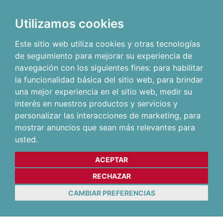
Utilizamos cookies
Este sitio web utiliza cookies y otras tecnologías
de seguimiento para mejorar su experiencia de
navegación con los siguientes fines:
para habilitar
la funcionalidad básica del sitio web
,
para brindar
una mejor experiencia en el sitio web
,
medir su
interés en nuestros productos y servicios y
personalizar las interacciones de marketing
,
para
mostrar anuncios que sean más relevantes para
usted
.
ACEPTAR
RECHAZAR
CAMBIAR PREFERENCIAS