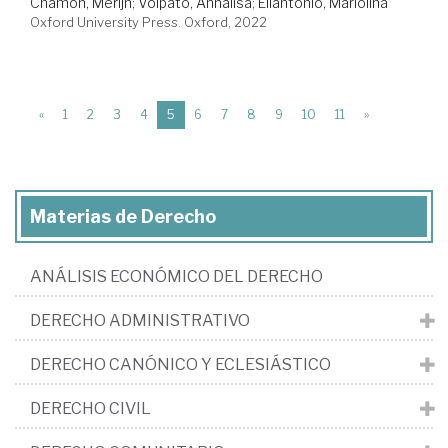
Chamon, Merijn
;
Volpato, Annalisa
;
Eliantonio, Mariolina
Oxford University Press. Oxford, 2022
(current)
«
1
2
3
4
5
6
7
8
9
10
11
»
Materias de Derecho
ANÁLISIS ECONÓMICO DEL DERECHO
DERECHO ADMINISTRATIVO
DERECHO CANÓNICO Y ECLESIÁSTICO
DERECHO CIVIL