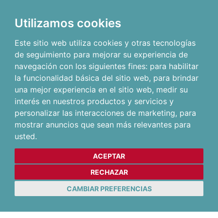
Utilizamos cookies
Este sitio web utiliza cookies y otras tecnologías
de seguimiento para mejorar su experiencia de
navegación con los siguientes fines:
para habilitar
la funcionalidad básica del sitio web
,
para brindar
una mejor experiencia en el sitio web
,
medir su
interés en nuestros productos y servicios y
personalizar las interacciones de marketing
,
para
mostrar anuncios que sean más relevantes para
usted
.
ACEPTAR
RECHAZAR
CAMBIAR PREFERENCIAS