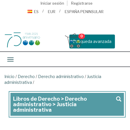
Iniciar sesión
Registrarse
ES
EUR
ESPAÑA PENINSULAR
0
Busqueda avanzada
Toggle navigation
Inicio
/
Derecho
/
Derecho administrativo
/
Justicia
administrativa
/
Libros de Derecho > Derecho
Libros
administrativo > Justicia
de
administrativa
Derecho
>