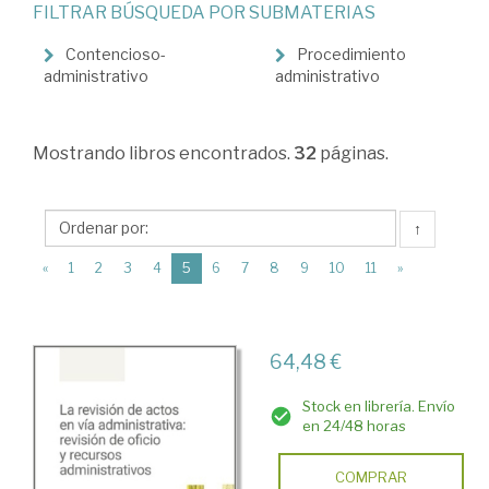
FILTRAR BÚSQUEDA POR SUBMATERIAS
Derecho
administrativo
Contencioso-
Procedimiento
administrativo
administrativo
>
Justicia
Mostrando
libros encontrados.
32
páginas.
administrativa
↑
(current)
«
1
2
3
4
5
6
7
8
9
10
11
»
64,48 €
Stock en librería. Envío
en 24/48 horas
COMPRAR