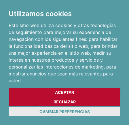
Utilizamos cookies
Este sitio web utiliza cookies y otras tecnologías
de seguimiento para mejorar su experiencia de
navegación con los siguientes fines:
para habilitar
la funcionalidad básica del sitio web
,
para brindar
una mejor experiencia en el sitio web
,
medir su
interés en nuestros productos y servicios y
personalizar las interacciones de marketing
,
para
mostrar anuncios que sean más relevantes para
usted
.
ACEPTAR
RECHAZAR
CAMBIAR PREFERENCIAS