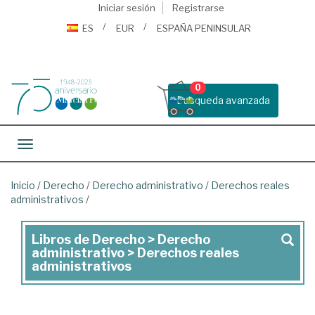
Iniciar sesión
Registrarse
ES
EUR
ESPAÑA PENINSULAR
0
Busqueda avanzada
Toggle navigation
Inicio
/
Derecho
/
Derecho administrativo
/
Derechos reales
administrativos
/
Libros de Derecho > Derecho
Libros
administrativo > Derechos reales
de
administrativos
Derecho
>