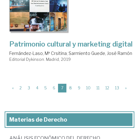
Patrimonio cultural y marketing digital
Fernández-Laso, Mª Crsitina
;
Sarmiento Guede, José Ramón
Editorial Dykinson. Madrid, 2019
(current)
«
2
3
4
5
6
7
8
9
10
11
12
13
»
Materias de Derecho
ANÁLISIS ECONÓMICO DEL DERECHO