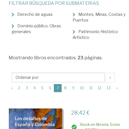
FILTRAR BÚSQUEDA POR SUBMATERIAS
Derecho
administrativo
Derecho de aguas
Montes, Minas, Costas y
Puertos
>
Dominio público. Obras
generales
Patrimonio Histórico
Derechos
Artístico
reales
administrativos
Mostrando
libros encontrados.
23
páginas.
↑
(current)
«
2
3
4
5
6
7
8
9
10
11
12
13
»
28,42 €
Stock en librería. Envío