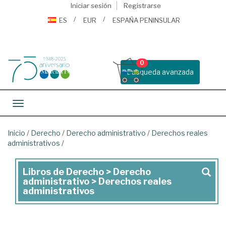
Iniciar sesión
Registrarse
ES
EUR
ESPAÑA PENINSULAR
0
Busqueda avanzada
Toggle navigation
Inicio
/
Derecho
/
Derecho administrativo
/
Derechos reales
administrativos
/
Libros de Derecho > Derecho
Libros
administrativo > Derechos reales
de
administrativos
Derecho
>