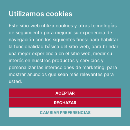
Utilizamos cookies
Este sitio web utiliza cookies y otras tecnologías
de seguimiento para mejorar su experiencia de
navegación con los siguientes fines:
para habilitar
la funcionalidad básica del sitio web
,
para brindar
una mejor experiencia en el sitio web
,
medir su
interés en nuestros productos y servicios y
personalizar las interacciones de marketing
,
para
mostrar anuncios que sean más relevantes para
usted
.
ACEPTAR
RECHAZAR
CAMBIAR PREFERENCIAS