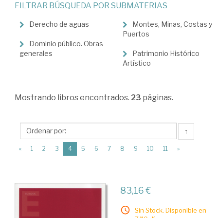
FILTRAR BÚSQUEDA POR SUBMATERIAS
Derecho
administrativo
Derecho de aguas
Montes, Minas, Costas y
Puertos
>
Dominio público. Obras
generales
Patrimonio Histórico
Derechos
Artístico
reales
administrativos
Mostrando
libros encontrados.
23
páginas.
↑
(current)
«
1
2
3
4
5
6
7
8
9
10
11
»
83,16 €
Sin Stock. Disponible en