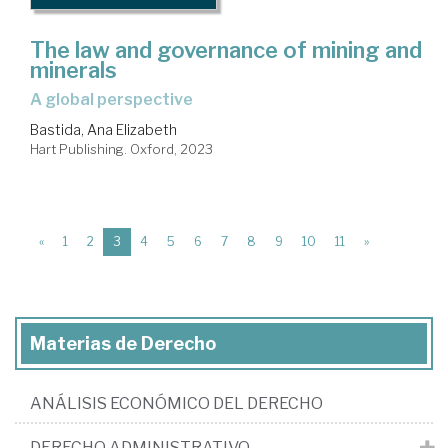
The law and governance of mining and
minerals
a global perspective
Bastida, Ana Elizabeth
Hart Publishing. Oxford, 2023
(current)
«
1
2
3
4
5
6
7
8
9
10
11
»
Materias de Derecho
ANÁLISIS ECONÓMICO DEL DERECHO
DERECHO ADMINISTRATIVO