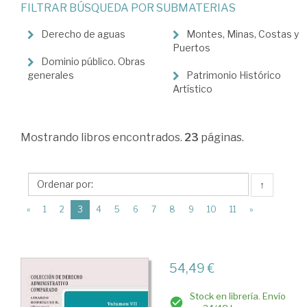
FILTRAR BÚSQUEDA POR SUBMATERIAS
Derecho
administrativo
Derecho de aguas
Montes, Minas, Costas y
Puertos
>
Dominio público. Obras
generales
Patrimonio Histórico
Derechos
Artístico
reales
administrativos
Mostrando
libros encontrados.
23
páginas.
↑
(current)
«
1
2
3
4
5
6
7
8
9
10
11
»
54,49 €
Stock en librería. Envío