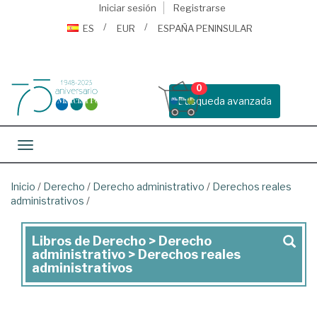
Iniciar sesión
Registrarse
ES
EUR
ESPAÑA PENINSULAR
0
Busqueda avanzada
Toggle navigation
Inicio
/
Derecho
/
Derecho administrativo
/
Derechos reales
administrativos
/
Libros de Derecho > Derecho
Libros
administrativo > Derechos reales
de
administrativos
Derecho
>