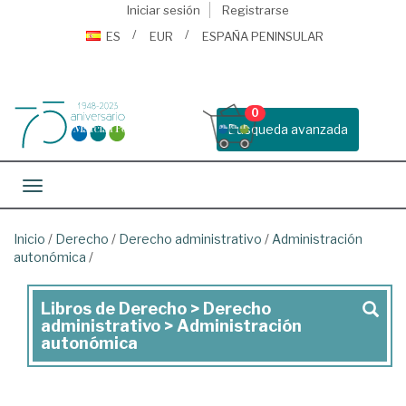
Iniciar sesión
Registrarse
ES
EUR
ESPAÑA PENINSULAR
0
Busqueda avanzada
Toggle navigation
Inicio
/
Derecho
/
Derecho administrativo
/
Administración
autonómica
/
Libros de Derecho > Derecho
Libros
administrativo > Administración
de
autonómica
Derecho
>