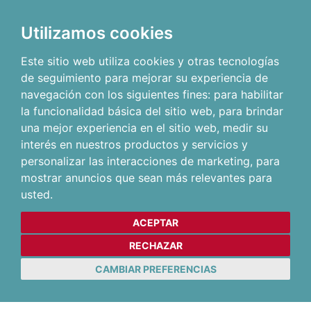
Utilizamos cookies
Este sitio web utiliza cookies y otras tecnologías
de seguimiento para mejorar su experiencia de
navegación con los siguientes fines:
para habilitar
la funcionalidad básica del sitio web
,
para brindar
una mejor experiencia en el sitio web
,
medir su
interés en nuestros productos y servicios y
personalizar las interacciones de marketing
,
para
mostrar anuncios que sean más relevantes para
usted
.
ACEPTAR
RECHAZAR
CAMBIAR PREFERENCIAS