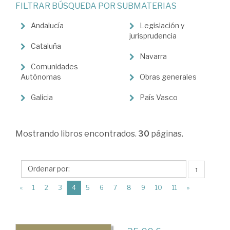
FILTRAR BÚSQUEDA POR SUBMATERIAS
Derecho
administrativo
Andalucía
Legislación y
jurisprudencia
>
Cataluña
Navarra
Administración
Comunidades
autonómica
Autónomas
Obras generales
Galicia
País Vasco
Mostrando
libros encontrados.
30
páginas.
↑
(current)
«
1
2
3
4
5
6
7
8
9
10
11
»