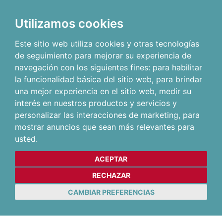
Utilizamos cookies
Este sitio web utiliza cookies y otras tecnologías
de seguimiento para mejorar su experiencia de
navegación con los siguientes fines:
para habilitar
la funcionalidad básica del sitio web
,
para brindar
una mejor experiencia en el sitio web
,
medir su
interés en nuestros productos y servicios y
personalizar las interacciones de marketing
,
para
mostrar anuncios que sean más relevantes para
usted
.
ACEPTAR
RECHAZAR
CAMBIAR PREFERENCIAS