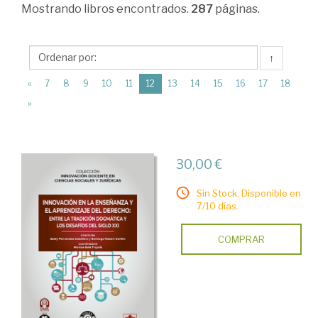
Mostrando
libros encontrados.
287
páginas.
↑
(current)
«
7
8
9
10
11
12
13
14
15
16
17
18
»
30,00 €
Sin Stock. Disponible en
7/10 días.
COMPRAR