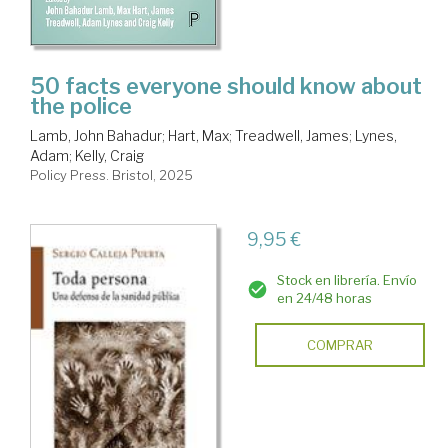
50 facts everyone should know about
the police
Lamb, John Bahadur
;
Hart, Max
;
Treadwell, James
;
Lynes,
Adam
;
Kelly, Craig
Policy Press. Bristol, 2025
9,95 €
Stock en librería. Envío
en 24/48 horas
COMPRAR