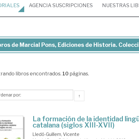
ORIALES
AGENCIA
SUSCRIPCIONES
NUESTRAS
LI
bros de Marcial Pons, Ediciones de Historia. Colecci
cial
s,
ciones
trando
libros encontrados.
10
páginas.
toria.
eccion:
↑
udios.
La formación de la identidad lingü
catalana (siglos XIII-XVII)
Lledó-Guillem, Vicente