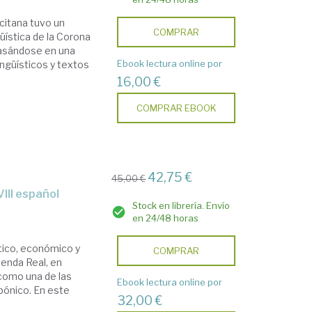
ccitana tuvo un
COMPRAR
güística de la Corona
 Basándose en una
Ebook lectura online por
ingüísticos y textos
16,00 €
COMPRAR EBOOK
42,75 €
45,00 €
VIII español
Stock en librería. Envío
en 24/48 horas
ítico, económico y
COMPRAR
cienda Real, en
 como una de las
Ebook lectura online por
bónico. En este
32,00 €