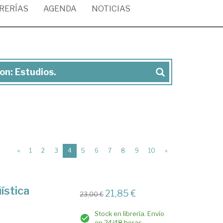
BRERÍAS
AGENDA
NOTICIAS
on: Estudios.
(current)
«
1
2
3
4
5
6
7
8
9
10
»
ística
21,85 €
23,00 €
Stock en librería. Envío
en 24/48 horas