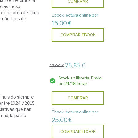
ato en el que a la
COMPRAR
cias de su
r una obra definida
Ebook lectura online por
románticos de
15,00 €
COMPRAR EBOOK
25,65 €
27,00 €
Stock en librería. Envío
en 24/48 horas
l ha sido siempre
COMPRAR
 entre 1924 y 2015,
iativas que han
Ebook lectura online por
rad, la patria
25,00 €
COMPRAR EBOOK