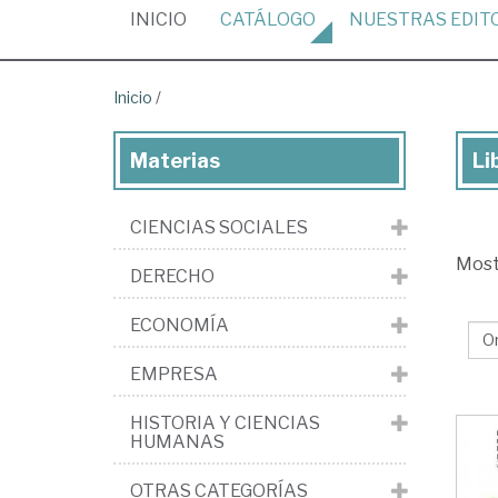
(CURRENT)
INICIO
CATÁLOGO
NUESTRAS
EDIT
Inicio
/
Materias
Li
Mar
Pon
CIENCIAS SOCIALES
Edi
Mos
de
DERECHO
His
ECONOMÍA
Col
Est
EMPRESA
HISTORIA Y CIENCIAS
HUMANAS
OTRAS CATEGORÍAS