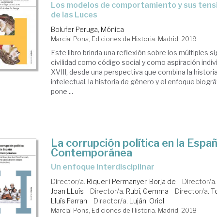
los modelos de comportamiento y sus tensiones en el Siglo
de las Luces
Bolufer Peruga, Mónica
Marcial Pons, Ediciones de Historia. Madrid, 2019
Este libro brinda una reflexión sobre los múltiples si
civilidad como código social y como aspiración indivi
XVIII, desde una perspectiva que combina la historia
intelectual, la historia de género y el enfoque biográ
pone ...
La corrupción política en la Espa
Contemporánea
un enfoque interdisciplinar
Director/a.
Riquer i Permanyer, Borja de
Director/a
Joan LLuís
Director/a.
Rubí, Gemma
Director/a.
T
Lluís Ferran
Director/a.
Luján, Oriol
Marcial Pons, Ediciones de Historia. Madrid, 2018