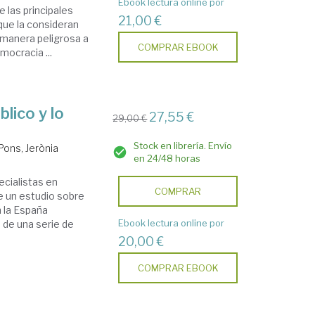
Ebook lectura online por
e las principales
21,00 €
que la consideran
 manera peligrosa a
COMPRAR EBOOK
emocracia ...
blico y lo
27,55 €
29,00 €
Stock en librería. Envío
Pons, Jerònia
en 24/48 horas
ecialistas en
COMPRAR
ce un estudio sobre
n la España
Ebook lectura online por
 de una serie de
20,00 €
COMPRAR EBOOK