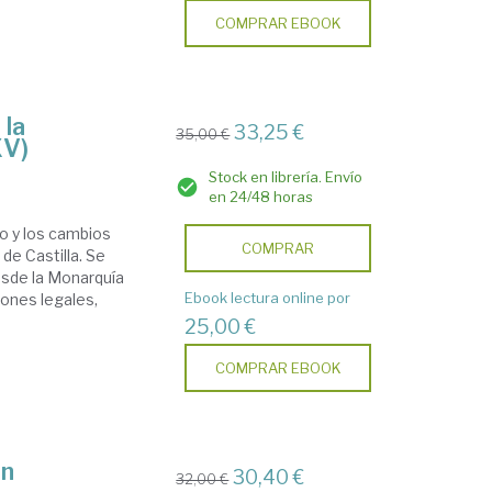
COMPRAR EBOOK
 la
33,25 €
35,00 €
XV)
Stock en librería. Envío
en 24/48 horas
io y los cambios
COMPRAR
de Castilla. Se
desde la Monarquía
Ebook lectura online por
iones legales,
25,00 €
COMPRAR EBOOK
ún
30,40 €
32,00 €