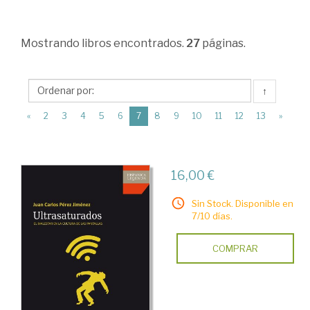
Sociales
>
Mostrando
libros encontrados.
27
páginas.
Sociología
>
Sociología
↑
de
(current)
«
2
3
4
5
6
7
8
9
10
11
12
13
»
la
cultura.
16,00 €
Contexto
cultural
Sin Stock. Disponible en
7/10 días.
de
la
COMPRAR
vida
social
>