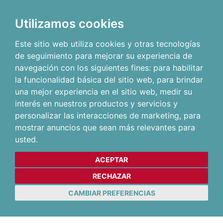
Utilizamos cookies
Este sitio web utiliza cookies y otras tecnologías
de seguimiento para mejorar su experiencia de
navegación con los siguientes fines:
para habilitar
la funcionalidad básica del sitio web
,
para brindar
una mejor experiencia en el sitio web
,
medir su
interés en nuestros productos y servicios y
personalizar las interacciones de marketing
,
para
mostrar anuncios que sean más relevantes para
usted
.
ACEPTAR
RECHAZAR
CAMBIAR PREFERENCIAS