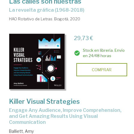
Las calles son nuestras
la revuelta gráfica (1968-2018)
HAO Rotativo de Letras. Bogotá, 2020
29,73 €
Stock en librería. Envío
en 24/48 horas
COMPRAR
Killer Visual Strategies
Engage Any Audience, Improve Comprehension,
and Get Amazing Results Using Visual
Communication
Balliett, Amy