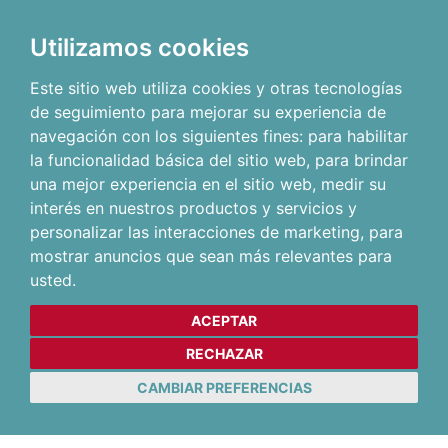
Utilizamos cookies
Este sitio web utiliza cookies y otras tecnologías
de seguimiento para mejorar su experiencia de
navegación con los siguientes fines:
para habilitar
la funcionalidad básica del sitio web
,
para brindar
una mejor experiencia en el sitio web
,
medir su
interés en nuestros productos y servicios y
personalizar las interacciones de marketing
,
para
mostrar anuncios que sean más relevantes para
usted
.
ACEPTAR
RECHAZAR
CAMBIAR PREFERENCIAS