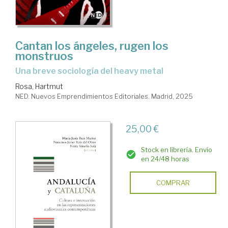
Comunicación
social.
Sociología
Cantan los ángeles, rugen los
monstruos
de
Una breve sociología del heavy metal
la
Rosa, Hartmut
comunicación
NED. Nuevos Emprendimientos Editoriales. Madrid, 2025
25,00 €
Stock en librería. Envío
en 24/48 horas
COMPRAR