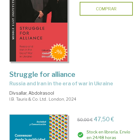
COMPRAR
Struggle for alliance
Russia and Iran in the era of war in Ukraine
Divsallar, Abdolrasool
I.B. Tauris & Co. Ltd.. London, 2024
47,50 €
50,00 €
Stock en librería. Envío
en 24/48 horas