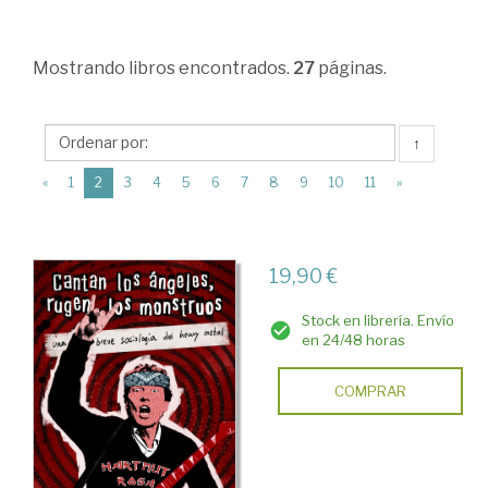
Sociales
>
Mostrando
libros encontrados.
27
páginas.
Sociología
>
Sociología
↑
de
(current)
«
1
2
3
4
5
6
7
8
9
10
11
»
la
cultura.
19,90 €
Contexto
cultural
Stock en librería. Envío
en 24/48 horas
de
la
COMPRAR
vida
social
>