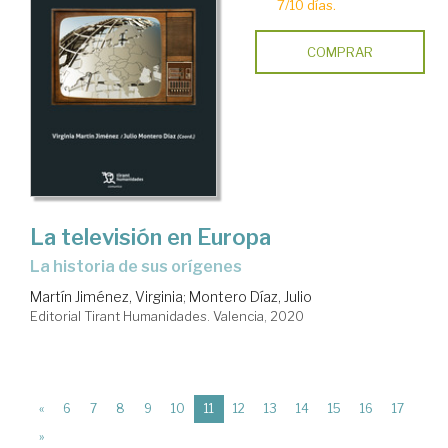
7/10 días.
COMPRAR
La televisión en Europa
la historia de sus orígenes
Martín Jiménez, Virginia
;
Montero Díaz, Julio
Editorial Tirant Humanidades. Valencia, 2020
(current)
«
6
7
8
9
10
11
12
13
14
15
16
17
»