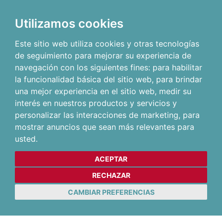
Utilizamos cookies
Este sitio web utiliza cookies y otras tecnologías
de seguimiento para mejorar su experiencia de
navegación con los siguientes fines:
para habilitar
la funcionalidad básica del sitio web
,
para brindar
una mejor experiencia en el sitio web
,
medir su
interés en nuestros productos y servicios y
personalizar las interacciones de marketing
,
para
mostrar anuncios que sean más relevantes para
usted
.
ACEPTAR
RECHAZAR
CAMBIAR PREFERENCIAS