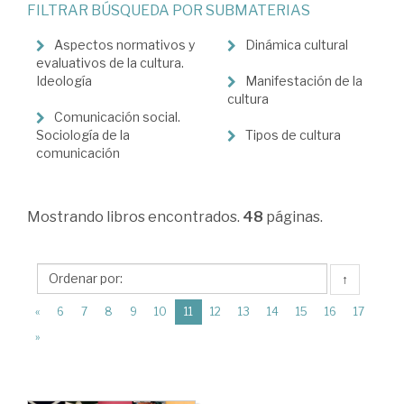
FILTRAR BÚSQUEDA POR SUBMATERIAS
>
Sociología
Aspectos normativos y
Dinámica cultural
evaluativos de la cultura.
>
Ideología
Manifestación de la
cultura
Sociología
Comunicación social.
de
Sociología de la
Tipos de cultura
comunicación
la
cultura.
Contexto
Mostrando
libros encontrados.
48
páginas.
cultural
de
↑
la
(current)
«
6
7
8
9
10
11
12
13
14
15
16
17
vida
»
social