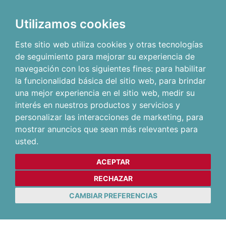
Utilizamos cookies
Este sitio web utiliza cookies y otras tecnologías
de seguimiento para mejorar su experiencia de
navegación con los siguientes fines:
para habilitar
la funcionalidad básica del sitio web
,
para brindar
una mejor experiencia en el sitio web
,
medir su
interés en nuestros productos y servicios y
personalizar las interacciones de marketing
,
para
mostrar anuncios que sean más relevantes para
usted
.
ACEPTAR
RECHAZAR
CAMBIAR PREFERENCIAS