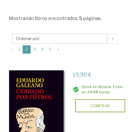
Sociales
>
Mostrando
libros encontrados.
5
páginas.
Sociología
>
Procesos
↑
sociales.
(current)
«
1
2
3
4
5
»
Dinámica
social
19,90 €
>
Relaciones
Stock en librería. Envío
en 24/48 horas
sociales.
Relaciones
COMPRAR
interpersonales