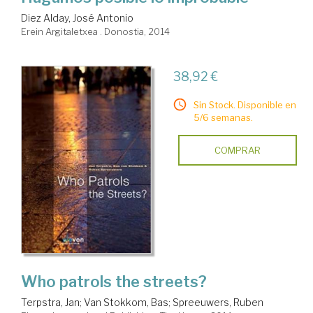
Diez Alday, José Antonio
Erein Argitaletxea . Donostia, 2014
38,92 €
Sin Stock. Disponible en
5/6 semanas.
COMPRAR
Who patrols the streets?
Terpstra, Jan
;
Van Stokkom, Bas
;
Spreeuwers, Ruben