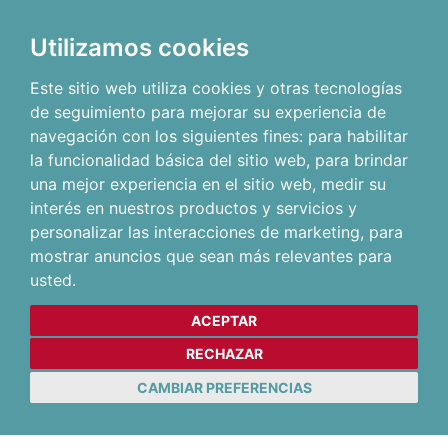
Utilizamos cookies
Este sitio web utiliza cookies y otras tecnologías
de seguimiento para mejorar su experiencia de
navegación con los siguientes fines:
para habilitar
la funcionalidad básica del sitio web
,
para brindar
una mejor experiencia en el sitio web
,
medir su
interés en nuestros productos y servicios y
personalizar las interacciones de marketing
,
para
mostrar anuncios que sean más relevantes para
usted
.
ACEPTAR
RECHAZAR
CAMBIAR PREFERENCIAS