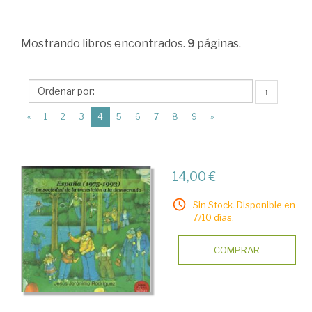
Sociales
>
Mostrando
libros encontrados.
9
páginas.
Sociología
>
Procesos
↑
sociales.
(current)
«
1
2
3
4
5
6
7
8
9
»
Dinámica
social
14,00 €
>
Cambio
Sin Stock. Disponible en
7/10 días.
social
en
COMPRAR
sociedades
globales.
Desarrollo