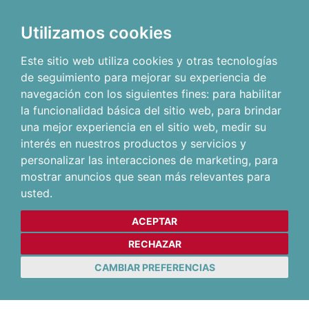
Utilizamos cookies
Este sitio web utiliza cookies y otras tecnologías
de seguimiento para mejorar su experiencia de
navegación con los siguientes fines:
para habilitar
la funcionalidad básica del sitio web
,
para brindar
una mejor experiencia en el sitio web
,
medir su
interés en nuestros productos y servicios y
personalizar las interacciones de marketing
,
para
mostrar anuncios que sean más relevantes para
usted
.
ACEPTAR
RECHAZAR
CAMBIAR PREFERENCIAS