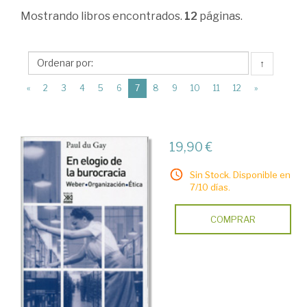
>
Mostrando
libros encontrados.
12
páginas.
Sociología
>
↑
Estructura
(current)
«
2
3
4
5
6
7
8
9
10
11
12
»
social.
La
sociedad
19,90 €
como
Sin Stock. Disponible en
sistema
7/10 días.
social
COMPRAR
>
Sociología
política