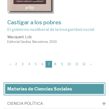
Castigar a los pobres
el gobierno neoliberal de la inseguridad social
Wacquant, Loïc
Editorial Gedisa. Barcelona, 2010
(current)
«
2
3
4
5
6
7
8
9
10
11
12
»
Materias de Ciencias Sociales
CIENCIA POLÍTICA