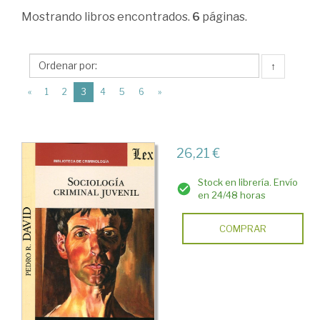
>
Mostrando
libros encontrados.
6
páginas.
Sociología
>
↑
Estructura
(current)
«
1
2
3
4
5
6
»
social.
La
sociedad
26,21 €
como
Stock en librería. Envío
sistema
en 24/48 horas
social
COMPRAR
>
Sociología
jurídica