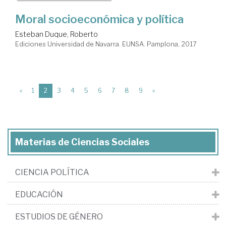
Moral socioeconómica y política
Esteban Duque, Roberto
Ediciones Universidad de Navarra. EUNSA. Pamplona, 2017
(current)
«
1
2
3
4
5
6
7
8
9
»
Materias de Ciencias Sociales
CIENCIA POLÍTICA
EDUCACIÓN
ESTUDIOS DE GÉNERO