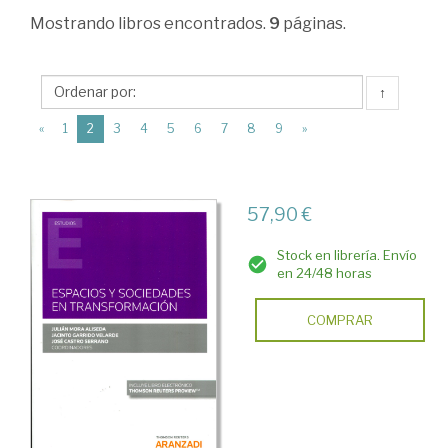
>
Mostrando
libros encontrados.
9
páginas.
Sociología
>
↑
Estructura
(current)
«
1
2
3
4
5
6
7
8
9
»
social.
La
sociedad
57,90 €
como
Stock en librería. Envío
sistema
en 24/48 horas
social
COMPRAR
>
Sociología
económica