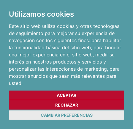
Utilizamos cookies
Este sitio web utiliza cookies y otras tecnologías
de seguimiento para mejorar su experiencia de
navegación con los siguientes fines:
para habilitar
la funcionalidad básica del sitio web
,
para brindar
una mejor experiencia en el sitio web
,
medir su
interés en nuestros productos y servicios y
personalizar las interacciones de marketing
,
para
mostrar anuncios que sean más relevantes para
usted
.
ACEPTAR
RECHAZAR
CAMBIAR PREFERENCIAS