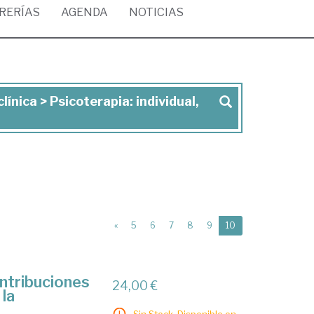
BRERÍAS
AGENDA
NOTICIAS
línica > Psicoterapia: individual,
(current)
«
5
6
7
8
9
10
ontribuciones
24,00 €
 la