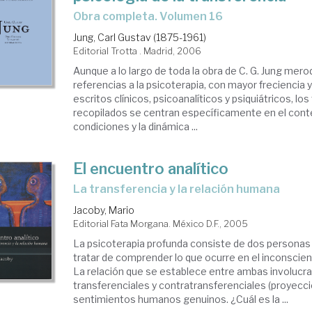
coterapia:
Obra completa. Volumen 16
ividual,
Jung, Carl Gustav (1875-1961)
pal,
Editorial Trotta . Madrid, 2006
iliar
Aunque a lo largo de toda la obra de C. G. Jung mero
referencias a la psicoterapia, con mayor freciencia 
escritos clínicos, psicoanalíticos y psiquiátricos, lo
recopilados se centran específicamente en el conte
condiciones y la dinámica ...
El encuentro analítico
la transferencia y la relación humana
Jacoby, Mario
Editorial Fata Morgana. México D.F., 2005
La psicoterapia profunda consiste de dos personas
tratar de comprender lo que ocurre en el inconscien
La relación que se establece entre ambas involucr
transferenciales y contratransferenciales (proyecc
sentimientos humanos genuinos. ¿Cuál es la ...