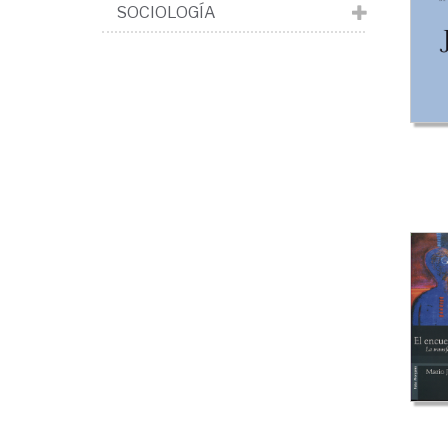
Psi
SOCIOLOGÍA
ind
gru
fam