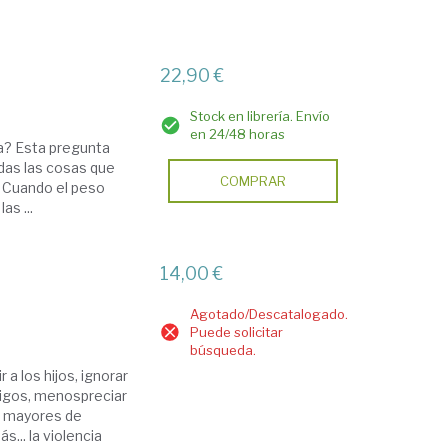
22,90 €
Stock en librería. Envío
en 24/48 horas
ia? Esta pregunta
odas las cosas que
COMPRAR
. Cuando el peso
as ...
14,00 €
Agotado/Descatalogado.
Puede solicitar
búsqueda.
a los hijos, ignorar
 amigos, menospreciar
os mayores de
... la violencia