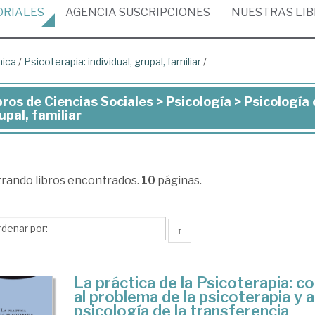
ORIALES
AGENCIA
SUSCRIPCIONES
NUESTRAS
LI
nica
/
Psicoterapia: individual, grupal, familiar
/
bros de Ciencias Sociales > Psicología > Psicología c
ros
upal, familiar
ncias
iales
trando
libros encontrados.
10
páginas.
cología
↑
cología
nica
La práctica de la Psicoterapia: c
al problema de la psicoterapia y a
psicología de la transferencia