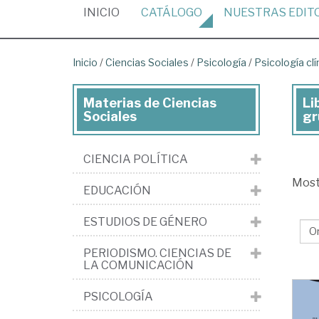
(CURRENT)
INICIO
CATÁLOGO
NUESTRAS
EDIT
Inicio
/
Ciencias Sociales
/
Psicología
/
Psicología clí
Materias de Ciencias
Li
Lib
Sociales
gr
de
Cie
CIENCIA POLÍTICA
Soc
Mos
EDUCACIÓN
>
Psi
ESTUDIOS DE GÉNERO
>
PERIODISMO. CIENCIAS DE
Psi
LA COMUNICACIÓN
clí
PSICOLOGÍA
>