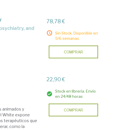
y
78,78 €
Sin Stock. Disponible en
5/6 semanas.
COMPRAR
22,90 €
Stock en librería. Envío
en 24/48 horas
os animados y
COMPRAR
ael White expone
as terapéuticos que
erar, como la