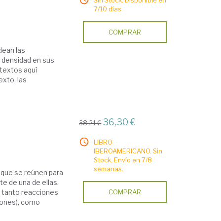
Sin Stock. Disponible en
7/10 días.
COMPRAR
dean las
y densidad en sus
s textos aquí
xto, las
36,30 €
38,21 €
LIBRO
IBEROAMERICANO. Sin
Stock. Envío en 7/8
semanas.
 que se reúnen para
te de una de ellas.
a tanto reacciones
COMPRAR
iones), como