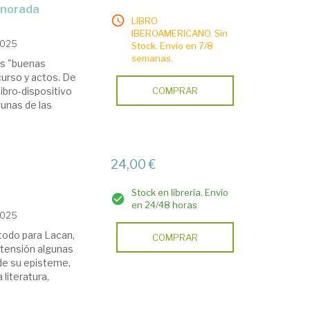
ignorada
LIBRO
IBEROAMERICANO. Sin
2025
Stock. Envío en 7/8
semanas.
las "buenas
curso y actos. De
libro-dispositivo
COMPRAR
gunas de las
24,00 €
Stock en librería. Envío
en 24/48 horas
2025
 todo para Lacan,
COMPRAR
 tensión algunas
de su episteme,
 literatura,