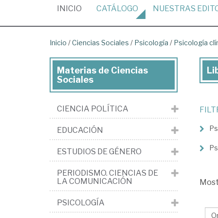
(CURRENT)
INICIO
CATÁLOGO
NUESTRAS
EDIT
Inicio
/
Ciencias Sociales
/
Psicología
/
Psicología clí
Materias de Ciencias
Li
Lib
Sociales
de
Cie
CIENCIA POLÍTICA
FIL
Soc
Ps
EDUCACIÓN
>
Psi
Ps
ESTUDIOS DE GÉNERO
>
PERIODISMO. CIENCIAS DE
Psi
LA COMUNICACIÓN
Mos
clí
PSICOLOGÍA