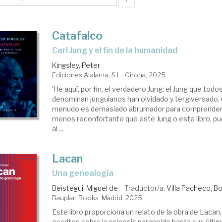
Catafalco
Carl Jung y el fin de la humanidad
Kingsley, Peter
Ediciones Atalanta, S.L.. Girona, 2025
'He aquí, por fin, el verdadero Jung: el Jung que tod
denominan junguianos han olvidado y tergiversado, 
menudo es demasiado abrumador para comprenderl
menos reconfortante que este Jung o este libro, 
al ...
Lacan
una genealogía
Beistegui, Miguel de
Traductor/a.
Villa Pacheco, Bo
Bauplan Books. Madrid, 2025
Este libro proporciona un relato de la obra de Lacan
escritos sobre la psicosis paranoide hasta sus últi