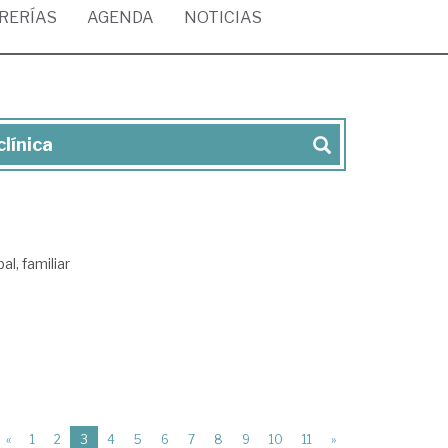
BRERÍAS
AGENDA
NOTICIAS
clínica
al, familiar
(current)
«
1
2
3
4
5
6
7
8
9
10
11
»