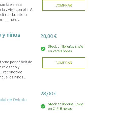
 nombre a esa
COMPRAR
a y vivir con ella. A
línica, la autora
ertidumbre ...
 y niños
28,80 €
Stock en librería. Envío
en 24/48 horas
torno por déficit de
COMPRAR
o revisado y
 El reconocido
qué los niños ...
28,00 €
ncial de Oviedo
Stock en librería. Envío
en 24/48 horas