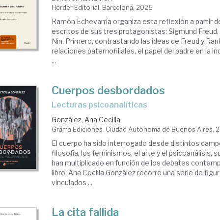
Herder Editorial. Barcelona, 2025
Ramón Echevarría organiza esta reflexión a partir de
escritos de sus tres protagonistas: Sigmund Freud,
Nin. Primero, contrastando las ideas de Freud y Ran
relaciones paternofiliales, el papel del padre en la ind
...
Cuerpos desbordados
Lecturas psicoanalíticas
González, Ana Cecilia
Grama Ediciones. Ciudad Autónoma de Buenos Aires, 
El cuerpo ha sido interrogado desde distintos campo
filosofía, los feminismos, el arte y el psicoanálisis, 
han multiplicado en función de los debates contem
libro, Ana Cecilia González recorre una serie de fig
vinculados ...
La cita fallida