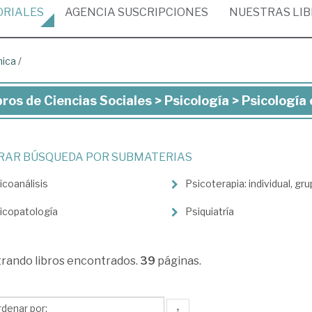
ORIALES
AGENCIA
SUSCRIPCIONES
NUESTRAS
LI
nica
/
bros de Ciencias Sociales > Psicología > Psicología 
ros
ncias
TRAR BÚSQUEDA POR SUBMATERIAS
iales
icoanálisis
Psicoterapia: individual, grup
cología
icopatología
Psiquiatría
cología
trando
libros encontrados.
39
páginas.
nica
↑