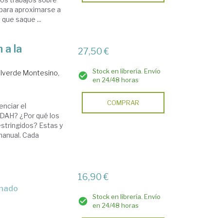
 para aproximarse a
que saque ...
 a la
27,50 €
Stock en librería. Envío
lverde Montesino,
en 24/48 horas
COMPRAR
nciar el
TDAH? ¿Por qué los
estringidos? Estas y
manual. Cada
16,90 €
inado
Stock en librería. Envío
en 24/48 horas