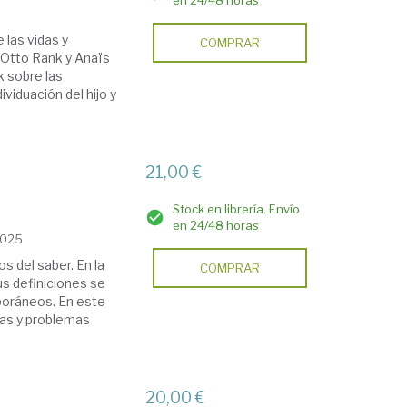
en 24/48 horas
 las vidas y
COMPRAR
 Otto Rank y Anaïs
k sobre las
ividuación del hijo y
21,00 €
Stock en librería. Envío
en 24/48 horas
2025
s del saber. En la
COMPRAR
sus definiciones se
poráneos. En este
uras y problemas
20,00 €