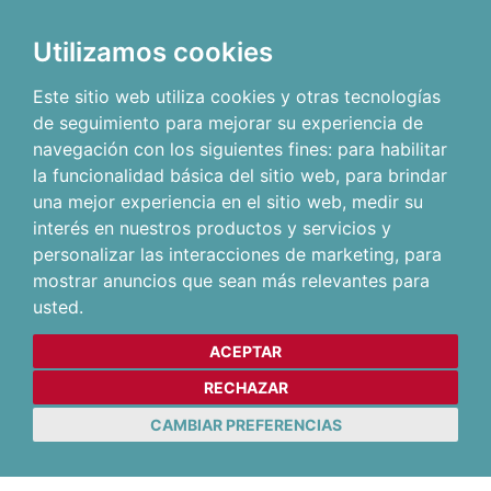
Utilizamos cookies
Este sitio web utiliza cookies y otras tecnologías
de seguimiento para mejorar su experiencia de
navegación con los siguientes fines:
para habilitar
la funcionalidad básica del sitio web
,
para brindar
una mejor experiencia en el sitio web
,
medir su
interés en nuestros productos y servicios y
personalizar las interacciones de marketing
,
para
mostrar anuncios que sean más relevantes para
usted
.
ACEPTAR
RECHAZAR
CAMBIAR PREFERENCIAS