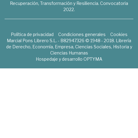
Recuperación, Transformación y Resiliencia. Convocatoria
2022.
Política de privacidad
Condiciones generales
Cookies
Marcial Pons Librero S.L. - B82947326 © 1948 - 2018. Librería
de Derecho, Economía, Empresa, Ciencias Sociales, Historia y
Ciencias Humanas
Hospedaje y desarrollo
OPTYMA