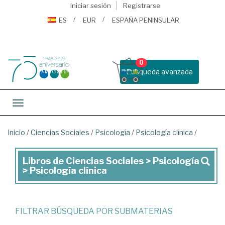
Iniciar sesión
Registrarse
ES
EUR
ESPAÑA PENINSULAR
0
Busqueda avanzada
Toggle navigation
Inicio
/
Ciencias Sociales
/
Psicología
/
Psicología clínica
/
Libros de Ciencias Sociales > Psicología
Libros
> Psicología clínica
de
Ciencias
Sociales
FILTRAR BÚSQUEDA POR SUBMATERIAS