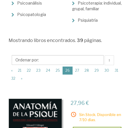
>
Psicoanálisis
Psicoterapia: individual,
Psicología
grupal, familiar
Psicopatología
>
Psiquiatría
Psicología
clínica
Mostrando
libros encontrados.
39
páginas.
↑
(current)
«
21
22
23
24
25
26
27
28
29
30
31
32
»
27,96 €
Sin Stock. Disponible en
7/10 días.