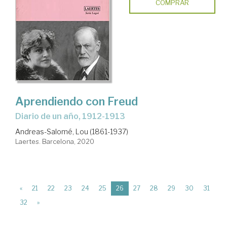
COMPRAR
Aprendiendo con Freud
Diario de un año, 1912-1913
Andreas-Salomé, Lou (1861-1937)
Laertes. Barcelona, 2020
(current)
«
21
22
23
24
25
26
27
28
29
30
31
32
»