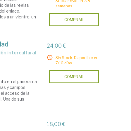
Stock. Envío en 7/8
o de las reglas
semanas.
del enlace,
s a un vientre, un
COMPRAR
dad
24,00 €
Sin Stock. Disponible en
7/10 días.
COMPRAR
anto en el panorama
linas y campos
el acceso de la
l. Una de sus
18,00 €