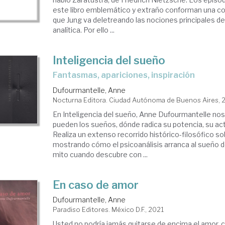
este libro emblemático y extraño conforman una co
que Jung va deletreando las nociones principales de 
analítica. Por ello ...
Inteligencia del sueño
Fantasmas, apariciones, inspiración
Dufourmantelle, Anne
Nocturna Editora. Ciudad Autónoma de Buenos Aires, 
En Inteligencia del sueño, Anne Dufourmantelle nos 
pueden los sueños, dónde radica su potencia, su act
Realiza un extenso recorrido histórico-filosófico s
mostrando cómo el psicoanálisis arranca al sueño d
mito cuando descubre con ...
En caso de amor
Dufourmantelle, Anne
Paradiso Editores. México D.F., 2021
Usted no podría jamás quitarse de encima el amor, 