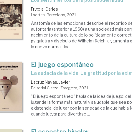
los sentimientos de la postmodernidad
Frigola, Carles
Laertes. Barcelona, 2021
Anatomía de las emociones describe el recorrido d
autoritaria (anterior a 1968) a una sociedad más perm
nacimiento de la cultura de lo políticamente correcto
psiquiatra y discípulo de Wilhelm Reich, argumenta 
la nueva normalidad ...
El juego espontáneo
La audacia de la vida. La gratitud por la exi
Lacruz Navas, Javier
Editorial Cierzo. Zaragoza, 2021
"El juego espontáneo" habla de la idea de juego: del 
jugar de la forma más natural y saludable que sea po
existencia; de jugar con la seriedad de la que habla N
cuando juega para divertirse ...
El espectro bipolar