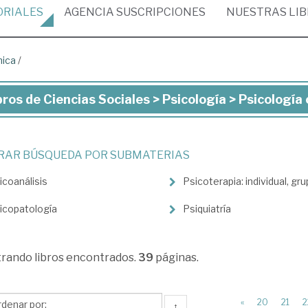
ORIALES
AGENCIA
SUSCRIPCIONES
NUESTRAS
LI
nica
/
bros de Ciencias Sociales > Psicología > Psicología 
ros
ncias
TRAR BÚSQUEDA POR SUBMATERIAS
iales
icoanálisis
Psicoterapia: individual, grup
cología
icopatología
Psiquiatría
cología
trando
libros encontrados.
39
páginas.
nica
«
20
21
2
↑