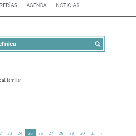
BRERÍAS
AGENDA
NOTICIAS
clínica
al, familiar
(current)
2
23
24
25
26
27
28
29
30
31
»