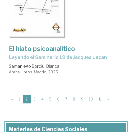
El hiato psicoanalítico
Leyendo el Seminario 19 de Jacques Lacan
Samaniego Bordíu, Blanca
Arena Libros. Madrid, 2025
(current)
«
1
2
3
4
5
6
7
8
9
10
11
»
Materias de Ciencias Sociales