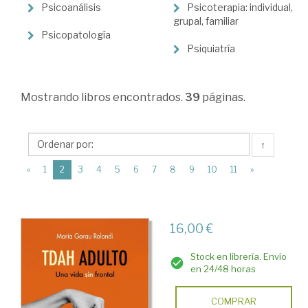
>
Psicoanálisis
Psicoterapia: individual,
Psicología
grupal, familiar
Psicopatología
>
Psiquiatría
Psicología
clínica
Mostrando
libros encontrados.
39
páginas.
↑
(current)
«
1
2
3
4
5
6
7
8
9
10
11
»
16,00 €
Stock en librería. Envío
en 24/48 horas
COMPRAR