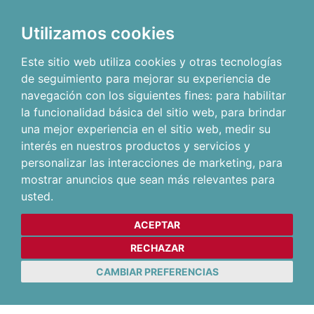
Utilizamos cookies
Este sitio web utiliza cookies y otras tecnologías
de seguimiento para mejorar su experiencia de
navegación con los siguientes fines:
para habilitar
la funcionalidad básica del sitio web
,
para brindar
una mejor experiencia en el sitio web
,
medir su
interés en nuestros productos y servicios y
personalizar las interacciones de marketing
,
para
mostrar anuncios que sean más relevantes para
usted
.
ACEPTAR
RECHAZAR
CAMBIAR PREFERENCIAS