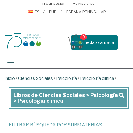
Iniciar sesión
Registrarse
ES
EUR
ESPAÑA PENINSULAR
0
Busqueda avanzada
Toggle navigation
Inicio
/
Ciencias Sociales
/
Psicología
/
Psicología clínica
/
Libros de Ciencias Sociales > Psicología
Libros
> Psicología clínica
de
Ciencias
Sociales
FILTRAR BÚSQUEDA POR SUBMATERIAS