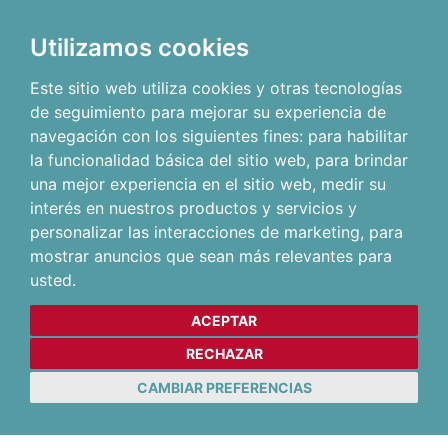
Utilizamos cookies
Este sitio web utiliza cookies y otras tecnologías
de seguimiento para mejorar su experiencia de
navegación con los siguientes fines:
para habilitar
la funcionalidad básica del sitio web
,
para brindar
una mejor experiencia en el sitio web
,
medir su
interés en nuestros productos y servicios y
personalizar las interacciones de marketing
,
para
mostrar anuncios que sean más relevantes para
usted
.
ACEPTAR
RECHAZAR
CAMBIAR PREFERENCIAS