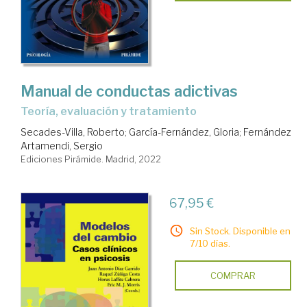
Manual de conductas adictivas
teoría, evaluación y tratamiento
Secades-Villa, Roberto
;
García-Fernández, Gloria
;
Fernández
Artamendi, Sergio
Ediciones Pirámide. Madrid, 2022
67,95 €
Sin Stock. Disponible en
7/10 días.
COMPRAR