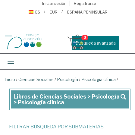
Iniciar sesión
Registrarse
ES
EUR
ESPAÑA PENINSULAR
0
Busqueda avanzada
Toggle navigation
Inicio
/
Ciencias Sociales
/
Psicología
/
Psicología clínica
/
Libros de Ciencias Sociales > Psicología
Libros
> Psicología clínica
de
Ciencias
Sociales
FILTRAR BÚSQUEDA POR SUBMATERIAS