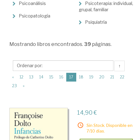
>
Psicoanálisis
Psicoterapia: individual,
Psicología
grupal, familiar
Psicopatología
>
Psiquiatría
Psicología
clínica
Mostrando
libros encontrados.
39
páginas.
↑
(current)
«
12
13
14
15
16
17
18
19
20
21
22
23
»
14,90 €
Sin Stock. Disponible en
7/10 días.