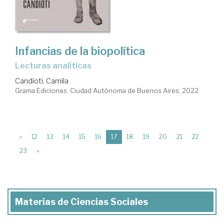
Infancias de la biopolítica
lecturas analíticas
Candioti, Camila
Grama Ediciones. Ciudad Autónoma de Buenos Aires, 2022
(current)
«
12
13
14
15
16
17
18
19
20
21
22
23
»
Materias de Ciencias Sociales