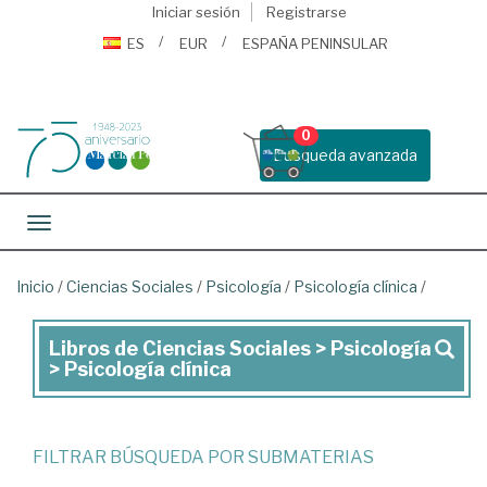
Iniciar sesión
Registrarse
ES
EUR
ESPAÑA PENINSULAR
0
Busqueda avanzada
Toggle navigation
Inicio
/
Ciencias Sociales
/
Psicología
/
Psicología clínica
/
Libros de Ciencias Sociales > Psicología
Libros
> Psicología clínica
de
Ciencias
Sociales
FILTRAR BÚSQUEDA POR SUBMATERIAS