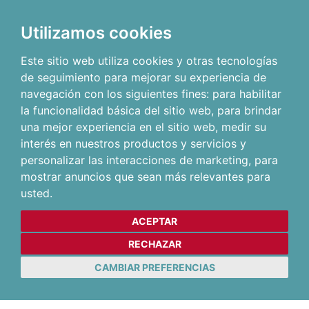
Utilizamos cookies
Este sitio web utiliza cookies y otras tecnologías
de seguimiento para mejorar su experiencia de
navegación con los siguientes fines:
para habilitar
la funcionalidad básica del sitio web
,
para brindar
una mejor experiencia en el sitio web
,
medir su
interés en nuestros productos y servicios y
personalizar las interacciones de marketing
,
para
mostrar anuncios que sean más relevantes para
usted
.
ACEPTAR
RECHAZAR
CAMBIAR PREFERENCIAS