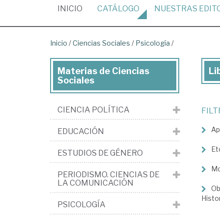
(CURRENT)
INICIO
CATÁLOGO
NUESTRAS
EDIT
Inicio
/
Ciencias Sociales
/
Psicología
/
Materias de Ciencias
Li
Lib
Sociales
de
Cie
CIENCIA POLÍTICA
FIL
Soc
Ap
EDUCACIÓN
>
Psi
Et
ESTUDIOS DE GÉNERO
Mo
PERIODISMO. CIENCIAS DE
LA COMUNICACIÓN
Ob
Histo
PSICOLOGÍA