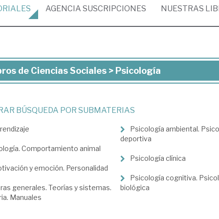
ORIALES
AGENCIA
SUSCRIPCIONES
NUESTRAS
LI
bros de Ciencias Sociales > Psicología
ros
ncias
TRAR BÚSQUEDA POR SUBMATERIAS
iales
rendizaje
Psicología ambiental. Psico
deportiva
cología
ología. Comportamiento animal
Psicología clínica
tivación y emoción. Personalidad
Psicología cognitiva. Psico
ras generales. Teorías y sistemas.
biológica
ria. Manuales