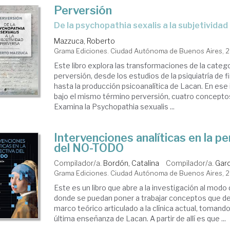
Perversión
De la psychopathia sexalis a la subjetivida
Mazzuca, Roberto
Grama Ediciones. Ciudad Autónoma de Buenos Aires, 
Este libro explora las transformaciones de la categor
perversión, desde los estudios de la psiquiatría de fi
hasta la producción psicoanalítica de Lacan. En ese 
bajo el mismo término perversión, cuatro conceptos
Examina la Psychopathia sexualis ...
Intervenciones analíticas en la p
del NO-TODO
Compilador/a.
Bordón, Catalina
Compilador/a.
Garc
Grama Ediciones. Ciudad Autónoma de Buenos Aires, 
Este es un libro que abre a la investigación al modo 
donde se puedan poner a trabajar conceptos que d
marco teórico articulado a la clínica actual, tomand
última enseñanza de Lacan. A partir de allí es que ...