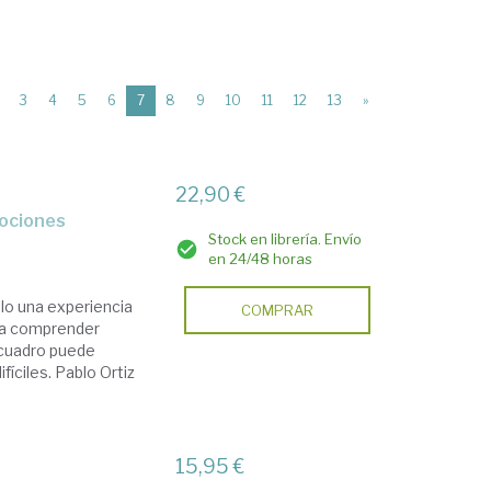
(current)
3
4
5
6
7
8
9
10
11
12
13
»
22,90 €
mociones
Stock en librería. Envío
en 24/48 horas
olo una experiencia
COMPRAR
ra comprender
 cuadro puede
íciles. Pablo Ortiz
15,95 €