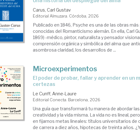
Una historia del despliegue del alma
Carus, Carl Gustav
Editorial Almuzara. Córdoba, 2026
Publicado en 1846, Psyche es una de las obras má
conocidas del Romanticismo alemán. En ella, Carl G
1869) -médico, pintor, naturalista y pensador vision
comprensión orgánica y simbólica del alma que anti
asombrosa claridad, los desarrollos de ...
Microexperimentos
El poder de probar, fallar y aprender en un mundo que exige
certezas
Le Cunff, Anne-Laure
Editorial Conecta. Barcelona, 2026
Una guía que transformará tu manera de abordar las
creatividad y la vida misma. La vida no es lineal, 
en fijarnos metas lineales: títulos universitarios de
de carrera a diez años, hipotecas de treinta años. ¿Y s