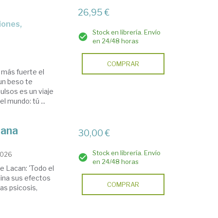
26,95 €
Stock en librería. Envío
en 24/48 horas
COMPRAR
 más fuerte el
 un beso te
lsos es un viaje
l mundo: tú ...
iana
30,00 €
Stock en librería. Envío
2026
en 24/48 horas
de Lacan: 'Todo el
mina sus efectos
COMPRAR
las psicosis,