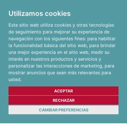
Utilizamos cookies
Este sitio web utiliza cookies y otras tecnologías
de seguimiento para mejorar su experiencia de
navegación con los siguientes fines:
para habilitar
la funcionalidad básica del sitio web
,
para brindar
una mejor experiencia en el sitio web
,
medir su
interés en nuestros productos y servicios y
personalizar las interacciones de marketing
,
para
mostrar anuncios que sean más relevantes para
usted
.
ACEPTAR
RECHAZAR
CAMBIAR PREFERENCIAS