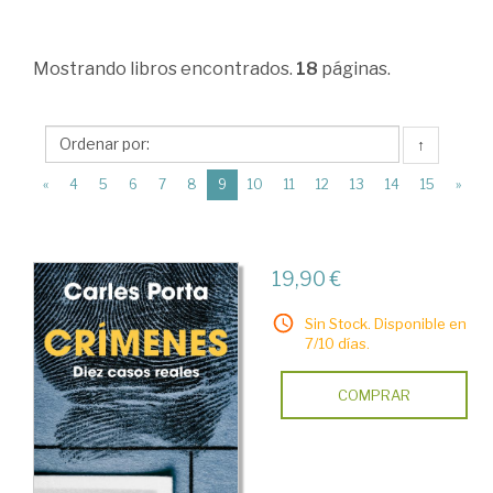
Sociales
>
Mostrando
libros encontrados.
18
páginas.
Periodismo.
Ciencias
de
↑
la
(current)
«
4
5
6
7
8
9
10
11
12
13
14
15
»
Comunicación
>
19,90 €
Periodismo
>
Sin Stock. Disponible en
7/10 días.
Prensa
escrita.
COMPRAR
Artículos
periodísticos