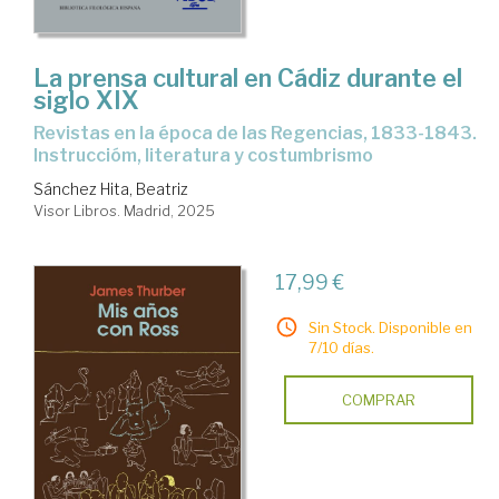
La prensa cultural en Cádiz durante el
siglo XIX
Revistas en la época de las Regencias, 1833-1843.
Instruccióm, literatura y costumbrismo
Sánchez Hita, Beatriz
Visor Libros. Madrid, 2025
17,99 €
Sin Stock. Disponible en
7/10 días.
COMPRAR