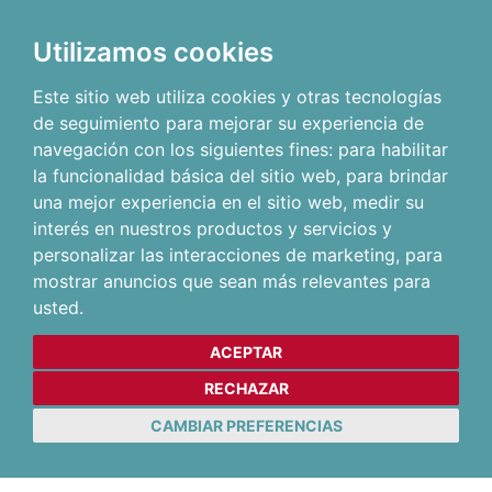
Utilizamos cookies
Este sitio web utiliza cookies y otras tecnologías
de seguimiento para mejorar su experiencia de
navegación con los siguientes fines:
para habilitar
la funcionalidad básica del sitio web
,
para brindar
una mejor experiencia en el sitio web
,
medir su
interés en nuestros productos y servicios y
personalizar las interacciones de marketing
,
para
mostrar anuncios que sean más relevantes para
usted
.
ACEPTAR
RECHAZAR
CAMBIAR PREFERENCIAS