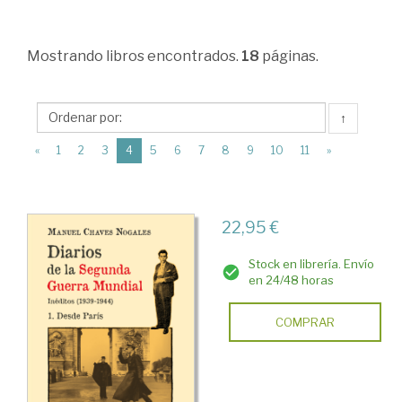
Sociales
>
Mostrando
libros encontrados.
18
páginas.
Periodismo.
Ciencias
de
↑
la
(current)
«
1
2
3
4
5
6
7
8
9
10
11
»
Comunicación
>
22,95 €
Periodismo
>
Stock en librería. Envío
en 24/48 horas
Prensa
escrita.
COMPRAR
Artículos
periodísticos