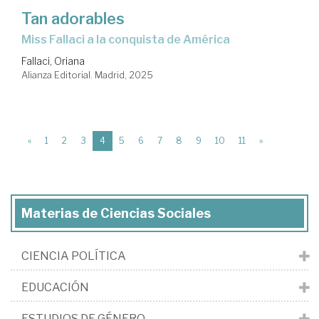
Tan adorables
Miss Fallaci a la conquista de América
Fallaci, Oriana
Alianza Editorial. Madrid, 2025
(current)
«
1
2
3
4
5
6
7
8
9
10
11
»
Materias de Ciencias Sociales
CIENCIA POLÍTICA
EDUCACIÓN
ESTUDIOS DE GÉNERO