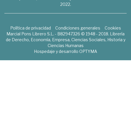
2022.
Política de privacidad
Condiciones generales
Cookies
Marcial Pons Librero S.L. - B82947326 © 1948 - 2018. Librería
de Derecho, Economía, Empresa, Ciencias Sociales, Historia y
Ciencias Humanas
Hospedaje y desarrollo
OPTYMA