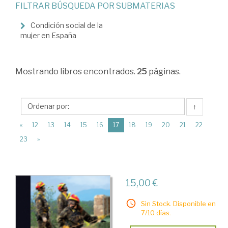
FILTRAR BÚSQUEDA POR SUBMATERIAS
>
Estudios
Condición social de la
mujer en España
de
Género
Mostrando
libros encontrados.
25
páginas.
>
Historia
del
↑
Género
(current)
«
12
13
14
15
16
17
18
19
20
21
22
y
23
»
el
Feminismo
15,00 €
en
España
Sin Stock. Disponible en
7/10 días.