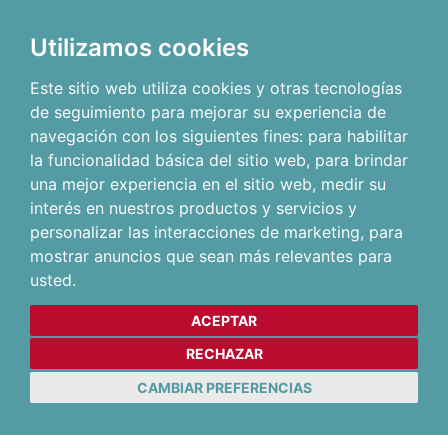
Utilizamos cookies
Este sitio web utiliza cookies y otras tecnologías
de seguimiento para mejorar su experiencia de
navegación con los siguientes fines:
para habilitar
la funcionalidad básica del sitio web
,
para brindar
una mejor experiencia en el sitio web
,
medir su
interés en nuestros productos y servicios y
personalizar las interacciones de marketing
,
para
mostrar anuncios que sean más relevantes para
usted
.
ACEPTAR
RECHAZAR
CAMBIAR PREFERENCIAS