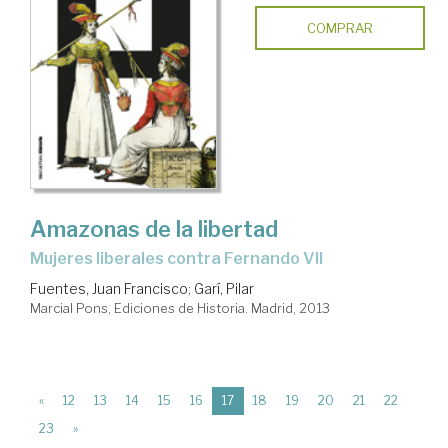
COMPRAR
Amazonas de la libertad
mujeres liberales contra Fernando VII
Fuentes, Juan Francisco
;
Garí, Pilar
Marcial Pons, Ediciones de Historia. Madrid, 2013
(current)
«
12
13
14
15
16
17
18
19
20
21
22
23
»