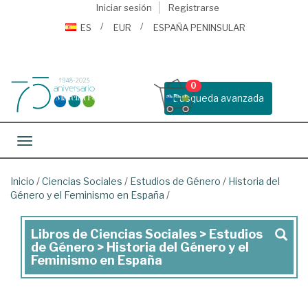
Iniciar sesión
Registrarse
ES
EUR
ESPAÑA PENINSULAR
0
Busqueda avanzada
Toggle navigation
Inicio
/
Ciencias Sociales
/
Estudios de Género
/
Historia del
Género y el Feminismo en España
/
Libros de Ciencias Sociales > Estudios
Libros
de Género > Historia del Género y el
de
Feminismo en España
Ciencias
Sociales