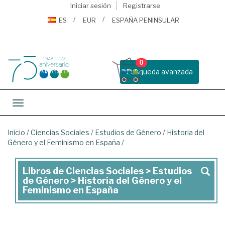
Iniciar sesión
Registrarse
ES
EUR
ESPAÑA PENINSULAR
0
Busqueda avanzada
Toggle navigation
Inicio
/
Ciencias Sociales
/
Estudios de Género
/
Historia del
Género y el Feminismo en España
/
Libros de Ciencias Sociales > Estudios
Libros
de Género > Historia del Género y el
de
Feminismo en España
Ciencias
Sociales