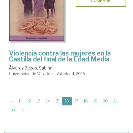
COMPRAR
Violencia contra las mujeres en la
Castilla del final de la Edad Media
Álvarez Bezos, Sabina
Universidad de Valladolid. Valladolid, 2015
(current)
«
11
12
13
14
15
16
17
18
19
20
21
22
»