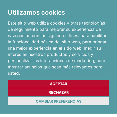
Utilizamos cookies
Este sitio web utiliza cookies y otras tecnologías
de seguimiento para mejorar su experiencia de
navegación con los siguientes fines:
para habilitar
la funcionalidad básica del sitio web
,
para brindar
una mejor experiencia en el sitio web
,
medir su
interés en nuestros productos y servicios y
personalizar las interacciones de marketing
,
para
mostrar anuncios que sean más relevantes para
usted
.
ACEPTAR
RECHAZAR
CAMBIAR PREFERENCIAS