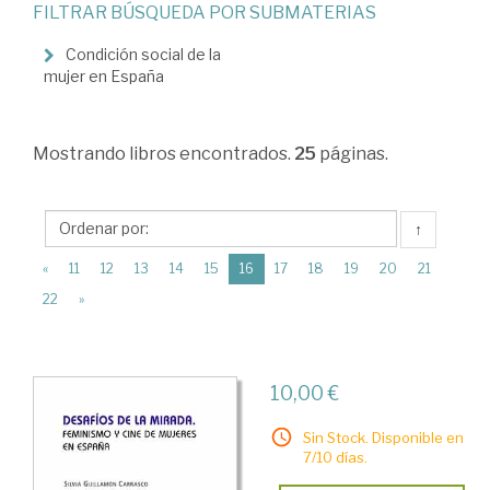
FILTRAR BÚSQUEDA POR SUBMATERIAS
>
Estudios
Condición social de la
mujer en España
de
Género
Mostrando
libros encontrados.
25
páginas.
>
Historia
del
↑
Género
(current)
«
11
12
13
14
15
16
17
18
19
20
21
y
22
»
el
Feminismo
10,00 €
en
España
Sin Stock. Disponible en
7/10 días.