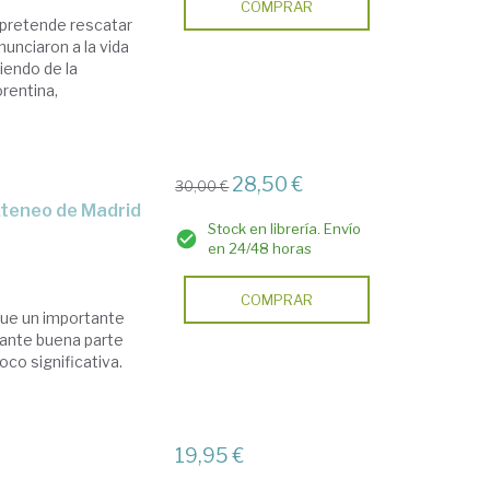
COMPRAR
a pretende rescatar
nunciaron a la vida
iendo de la
orentina,
28,50 €
30,00 €
Stock en librería. Envío
en 24/48 horas
COMPRAR
 fue un importante
urante buena parte
oco significativa.
19,95 €