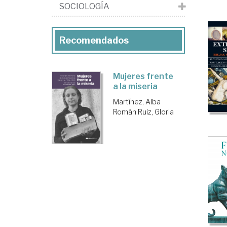
del
SOCIOLOGÍA
Gé
y
Recomendados
el
Fe
Mujeres frente
en
a la miseria
Es
Martínez, Alba
Román Ruiz, Gloria