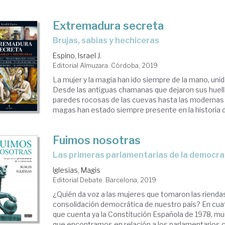
nero
Extremadura secreta
brujas, sabias y hechiceras
Espino, Israel J.
Editorial Almuzara. Córdoba, 2019
minismo
La mujer y la magia han ido siempre de la mano, unida
Desde las antiguas chamanas que dejaron sus huell
paña
paredes rocosas de las cuevas hasta las modernas 
magas han estado siempre presente en la historia de
Fuimos nosotras
las primeras parlamentarias de la democra
Iglesias, Magis
Editorial Debate. Barcelona, 2019
¿Quién da voz a las mujeres que tomaron las riendas
consolidación democrática de nuestro país? En cua
que cuenta ya la Constitución Española de 1978, mu
que encontramos en relación a los parlamentarios 