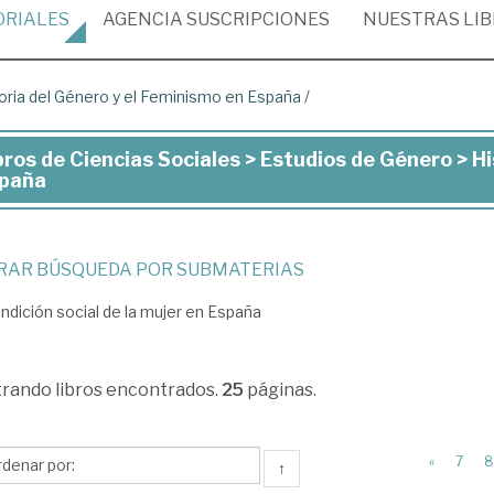
ORIALES
AGENCIA
SUSCRIPCIONES
NUESTRAS
LI
oria del Género y el Feminismo en España
/
bros de Ciencias Sociales > Estudios de Género > H
ros
paña
ncias
iales
TRAR BÚSQUEDA POR SUBMATERIAS
ndición social de la mujer en España
udios
trando
libros encontrados.
25
páginas.
nero
«
7
8
toria
↑