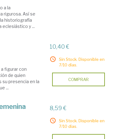
o a la
a rigurosa. Así se
a historiografía
clesiástico y ...
10,40 €
Sin Stock. Disponible en
7/10 días.
 a figurar con
ción de quien
COMPRAR
as su presencia en la
e ...
 femenina
8,59 €
Sin Stock. Disponible en
7/10 días.