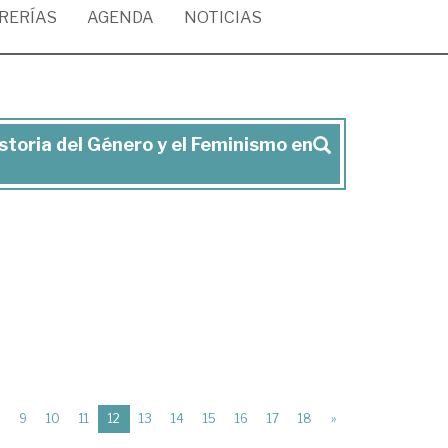
BRERÍAS
AGENDA
NOTICIAS
istoria del Género y el Feminismo en
(current)
9
10
11
12
13
14
15
16
17
18
»