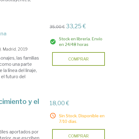
33,25 €
35,00 €
rna
Stock en librería. Envío
en 24/48 horas
). Madrid, 2019
ajes, las familias
COMPRAR
 como una parte
 línea del linaje,
el futuro del
imiento y el
18,00 €
Sin Stock. Disponible en
7/10 días.
tiles aportados por
COMPRAR
erior, que escriben