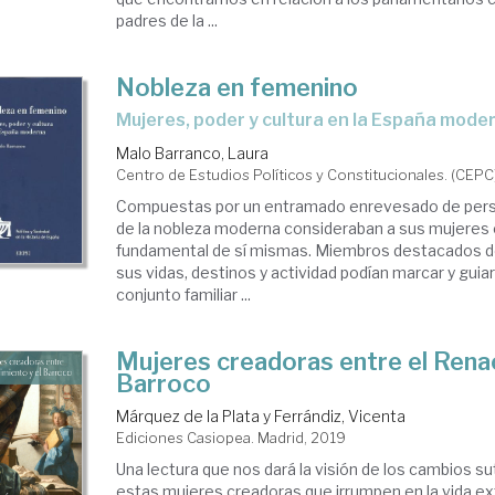
padres de la ...
Nobleza en femenino
mujeres, poder y cultura en la España mode
Malo Barranco, Laura
Centro de Estudios Políticos y Constitucionales. (CEPC
Compuestas por un entramado enrevesado de person
de la nobleza moderna consideraban a sus mujeres
fundamental de sí mismas. Miembros destacados de la
sus vidas, destinos y actividad podían marcar y guiar 
conjunto familiar ...
Mujeres creadoras entre el Renac
Barroco
Márquez de la Plata y Ferrándiz, Vicenta
Ediciones Casiopea. Madrid, 2019
Una lectura que nos dará la visión de los cambios su
estas mujeres creadoras que irrumpen en la vida ext