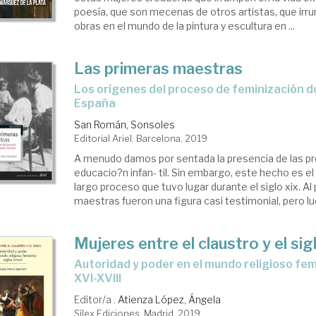
poesía, que son mecenas de otros artistas, que ir
obras en el mundo de la pintura y escultura en ...
Las primeras maestras
los orígenes del proceso de feminización docente en
España
San Román, Sonsoles
Editorial Ariel. Barcelona, 2019
A menudo damos por sentada la presencia de las pr
educacio?n infan- til. Sin embargo, este hecho es el
largo proceso que tuvo lugar durante el siglo xix. Al p
maestras fueron una figura casi testimonial, pero lue
Mujeres entre el claustro y el sig
autoridad y poder en el mundo religioso femenino. Siglos
XVI-XVIII
Editor/a .
Atienza López, Ángela
Sílex Ediciones. Madrid, 2019