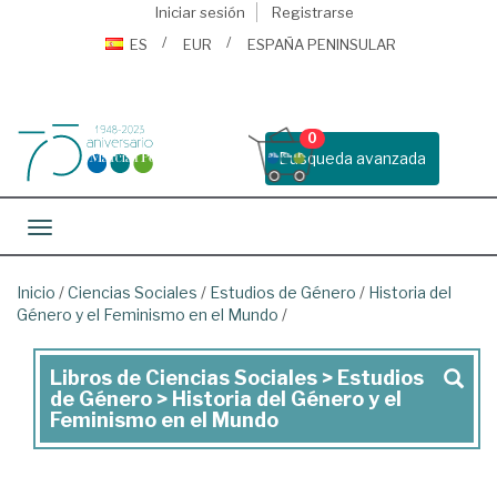
Iniciar sesión
Registrarse
ES
EUR
ESPAÑA PENINSULAR
0
Busqueda avanzada
Toggle navigation
Inicio
/
Ciencias Sociales
/
Estudios de Género
/
Historia del
Género y el Feminismo en el Mundo
/
Libros de Ciencias Sociales > Estudios
Libros
de Género > Historia del Género y el
de
Feminismo en el Mundo
Ciencias
Sociales