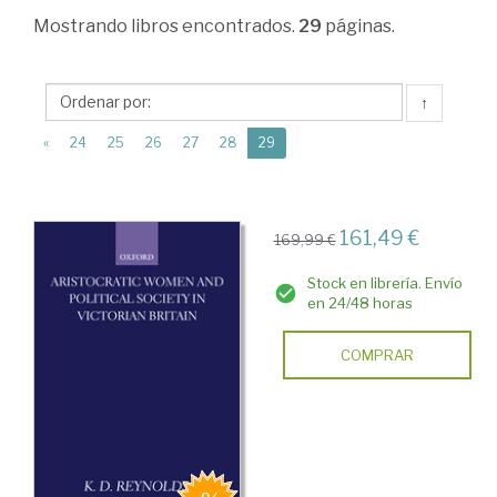
>
Mostrando
libros encontrados.
29
páginas.
Estudios
de
↑
Género
(current)
«
24
25
26
27
28
29
>
Historia
del
161,49 €
169,99 €
Género
Stock en librería. Envío
y
en 24/48 horas
el
COMPRAR
Feminismo
en
el
Mundo