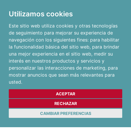
Utilizamos cookies
Este sitio web utiliza cookies y otras tecnologías
de seguimiento para mejorar su experiencia de
navegación con los siguientes fines:
para habilitar
la funcionalidad básica del sitio web
,
para brindar
una mejor experiencia en el sitio web
,
medir su
interés en nuestros productos y servicios y
personalizar las interacciones de marketing
,
para
mostrar anuncios que sean más relevantes para
usted
.
ACEPTAR
RECHAZAR
CAMBIAR PREFERENCIAS